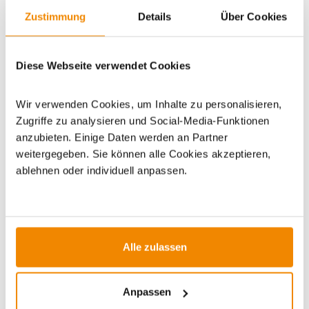
Zustimmung
Details
Über Cookies
Artikeldatenblatt drucken
Frage zum Artikel
Diese Webseite verwendet Cookies
Dieses Produkt finden Sie unter:
Geschenke
|
Grills
|
Wir verwenden Cookies, um Inhalte zu personalisieren,
Holzkohlegrills
|
Keramikgrills/Kamado Grills
|
Sale %
|
Zugriffe zu analysieren und Social-Media-Funktionen
Geschenke zu Ostern
|
Gartengrills
anzubieten. Einige Daten werden an Partner
weitergegeben. Sie können alle Cookies akzeptieren,
ablehnen oder individuell anpassen.
ZUBEHÖR
Alle zulassen
Varianten
Varianten
Anpassen