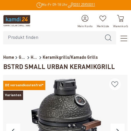
Mo-Fr 09-18 Uhr
0351 25930011
alt springen
Mein Konto
Merkliste
Warenkorb
Home
Grills
Holzkohlegrills
Keramikgrills/Kamado Grills
BSTRD SMALL URBAN KERAMIKGRILL
DE versandkostenfrei*
Varianten