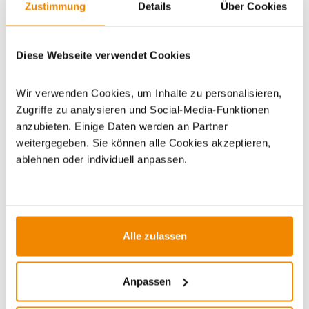
Zustimmung
Details
Über Cookies
Diese Webseite verwendet Cookies
Artikeldatenblatt drucken
Frage zum Artikel
Wir verwenden Cookies, um Inhalte zu personalisieren,
Dieses Produkt finden Sie unter:
Grillzubehör
|
Zubehör
|
Zugriffe zu analysieren und Social-Media-Funktionen
Pizzazubehör
|
Pizzasteine
anzubieten. Einige Daten werden an Partner
weitergegeben. Sie können alle Cookies akzeptieren,
ablehnen oder individuell anpassen.
ZUBEHÖR
Alle zulassen
Varianten
Anpassen