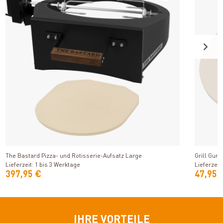
Produkt ansehen
The Bastard Pizza- und Rotisserie-Aufsatz Large
Grill Guru
Lieferzeit: 1 bis 3 Werktage
Lieferzeit
397,95 €
47,95 
IHRE VORTEILE