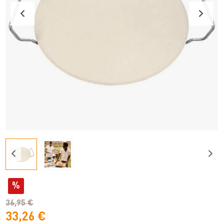
%
36,95 €
33,26 €