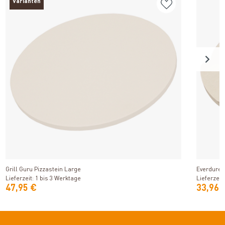
Varianten
Produkt ansehen
Grill Guru Pizzastein Large
Everdure K
Lieferzeit: 1 bis 3 Werktage
Lieferzeit
47,95 €
33,96 