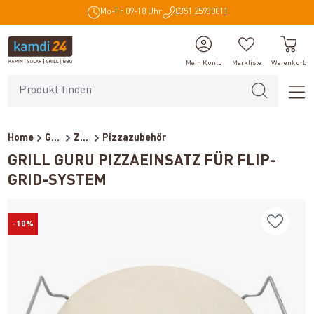
Mo-Fr 09-18 Uhr
0351 25930011
alt springen
Mein Konto
Merkliste
Warenkorb
Home
Grillzubehör
Zubehör
Pizzazubehör
GRILL GURU PIZZAEINSATZ FÜR FLIP-
GRID-SYSTEM
-10%