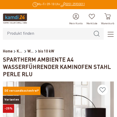
Mo-Fr 09-18 Uhr
0351 25930011
alt springen
Mein Konto
Merkliste
Warenkorb
Home
Kaminöfen
Wasserführende Kaminöfen
bis 10 kW
SPARTHERM AMBIENTE A4
WASSERFÜHRENDER KAMINOFEN STAHL
PERLE RLU
DE versandkostenfrei*
Varianten
-25%