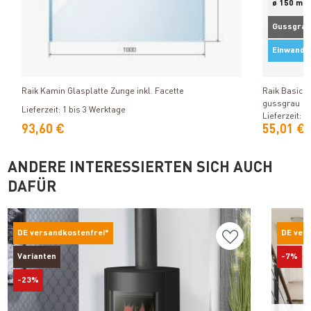
ø 150 mm
Gussgrau
Einwandi
Produkt ansehen
Raik Kamin Glasplatte Zunge inkl. Facette
Raik Basic 
gussgrau
Lieferzeit: 1 bis 3 Werktage
Lieferzeit: 1
93,60 €
55,01 €
ANDERE INTERESSIERTEN SICH AUCH
DAFÜR
DE versandkostenfrei*
DE ver
Varianten
-7%
-23%