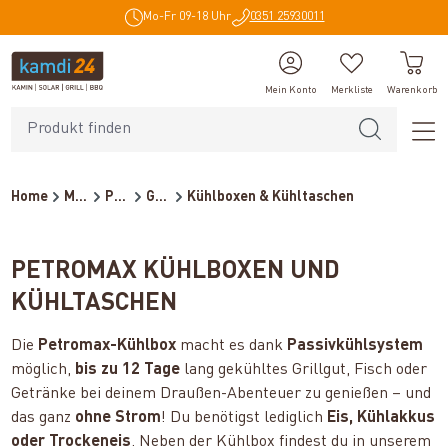
Mo-Fr 09-18 Uhr
0351 25930011
alt springen
Mein Konto
Merkliste
Warenkorb
Home
Marken
Petromax
Grillzubehör
Kühlboxen & Kühltaschen
PETROMAX KÜHLBOXEN UND
KÜHLTASCHEN
Die
Petromax-Kühlbox
macht es dank
Passivkühlsystem
möglich,
bis zu 12 Tage
lang gekühltes Grillgut, Fisch oder
Getränke bei deinem Draußen-Abenteuer zu genießen – und
das ganz
ohne Strom
! Du benötigst lediglich
Eis, Kühlakkus
oder Trockeneis
. Neben der Kühlbox findest du in unserem