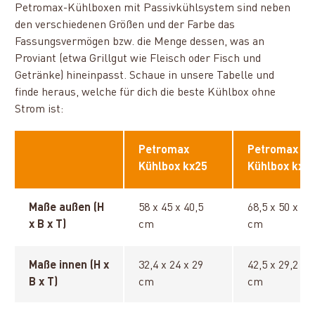
Petromax-Kühlboxen mit Passivkühlsystem sind neben
den verschiedenen Größen und der Farbe das
Fassungsvermögen bzw. die Menge dessen, was an
Proviant (etwa Grillgut wie Fleisch oder Fisch und
Getränke) hineinpasst. Schaue in unsere Tabelle und
finde heraus, welche für dich die beste Kühlbox ohne
Strom ist:
Petromax
Petromax
Kühlbox kx25
Kühlbox kx5
Maße außen (H
58 x 45 x 40,5
68,5 x 50 x 48
x B x T)
cm
cm
Maße innen (H x
32,4 x 24 x 29
42,5 x 29,2 x 
B x T)
cm
cm