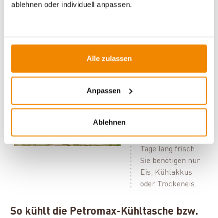
erheblich. Du kannst jederzeit
Schmelzwasser
ablehnen oder individuell anpassen.
ablassen
, um die Kühlzeit nach deinen Bedürfnissen zu
verlängern.
Die Petromax-
Kühlbox kx50 mit
Alle zulassen
einem Volumen von
50 Litern ist in den
Anpassen
Farben Weiß, Oliv
und Sand
erhältlich. Ohne
Ablehnen
Strom hält sie ihren
Inhalt bis zu 12
Tage lang frisch.
Sie benötigen nur
Eis, Kühlakkus
oder Trockeneis.
So kühlt die Petromax-Kühltasche bzw.