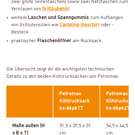
zwei große Seitentaschen) sowie zwei Netztaschen zum
Verstauen von
Grillzubehör
weitere
Laschen und Spanngummis
zum Aufhängen
von Grillutensilien wie
Camping-Geschirr
oder -
Besteck
praktischer
Flaschenöffner
am Rucksack
Die Übersicht zeigt dir die wichtigsten technischen
Details zu den beiden Kühlrucksäcken von Petromax:
Petromax
Petromax
Kühlrucksack
Kühlrucksac
kx-bkpk17
kx-bkpk27
Maße außen (H
51,5 x 37,5 x 31
54,5 x 44,5 x 
x B x T)
cm
cm