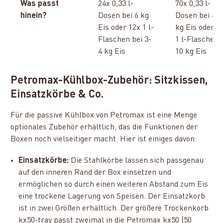
Was passt
24x 0,33 l-
70x 0,33 l-
hinein?
Dosen bei 6 kg
Dosen bei 4-5
Eis oder 12x 1 l-
kg Eis oder 2
Flaschen bei 3-
1 l-Flaschen 
4 kg Eis
10 kg Eis
Petromax-Kühlbox-Zubehör: Sitzkissen,
Einsatzkörbe & Co.
Für die passive Kühlbox von Petromax ist eine Menge
optionales Zubehör erhältlich, das die Funktionen der
Boxen noch vielseitiger macht. Hier ist einiges davon:
Einsatzkörbe:
Die Stahlkörbe lassen sich passgenau
auf den inneren Rand der Box einsetzen und
ermöglichen so durch einen weiteren Abstand zum Eis
eine trockene Lagerung von Speisen. Der Einsatzkorb
ist in zwei Größen erhältlich. Der größere Trockenkorb
kx50-tray passt zweimal in die Petromax kx50 (50