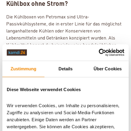
Kühlbox ohne Strom?
Die Kühlboxen von Petromax sind Ultra-
Passivkühlsysteme, die in erster Linie für das möglichst
langanhaltende Kühlen oder Konservieren von
Lebensmitteln und Getränken konzipiert wurden. Als
Kühlmittel kannst du beispielsweise handelsübliches
Eis, Trockeneis oder Kühlakkus
verwenden. Es ist also
kein Kompressor, Generator oder Absorber nötig, um
dein
Proviant tagelang ohne Strom frisch
zu halten.
Zustimmung
Details
Über Cookies
Die Petromax-Kühlbox ist mit einer aus dem Kunststoff
PU (Polyurethan) bestehenden
doppelwandigen
Diese Webseite verwendet Cookies
Isolierschicht von mindestens 45 mm
ausgestattet,
sodass dein Proviant und deine Getränke
bis zu 12 Tage
Wir verwenden Cookies, um Inhalte zu personalisieren,
lang gekühlt
werden.
Zugriffe zu analysieren und Social-Media-Funktionen
Das
integrierte Ablaufsystem
der Kühlbox erleichtert
anzubieten. Einige Daten werden an Partner
das Nachfüllen von Eis und das spätere Reinigen der Box
weitergegeben. Sie können alle Cookies akzeptieren,