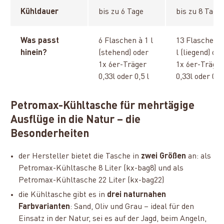
Kühldauer
bis zu 6 Tage
bis zu 8 Tage
Was passt
6 Flaschen à 1 l
13 Flaschen à
hinein?
(stehend) oder
l (liegend) od
1x 6er-Träger
1x 6er-Träge
0,33l oder 0,5 l
0,33l oder 0,5 
Petromax-Kühltasche für mehrtägige
Ausflüge in die Natur – die
Besonderheiten
der Hersteller bietet die Tasche in
zwei Größen
an: als
Petromax-Kühltasche 8 Liter (kx-bag8) und als
Petromax-Kühltasche 22 Liter (kx-bag22)
die Kühltasche gibt es in
drei naturnahen
Farbvarianten
: Sand, Oliv und Grau – ideal für den
Einsatz in der Natur, sei es auf der Jagd, beim Angeln,