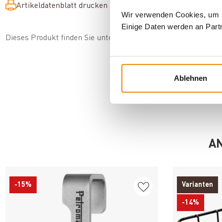
Artikeldatenblatt drucken
Frage zum Artikel
Wir verwenden Cookies, um In
Einige Daten werden an Partn
Dieses Produkt finden Sie unter:
Outdoor
|
Campingzubehör
|
Ablehnen
AN
-15%
Varianten
-14%