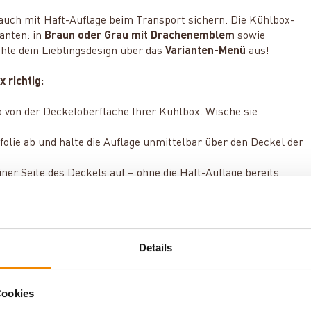
auch mit Haft-Auflage beim Transport sichern. Die Kühlbox-
ianten: in
Braun oder Grau mit Drachenemblem
sowie
hle dein Lieblingsdesign über das
Varianten-Menü
aus!
 richtig:
 von der Deckeloberfläche Ihrer Kühlbox. Wische sie
folie ab und halte die Auflage unmittelbar über den Deckel der
iner Seite des Deckels auf – ohne die Haft-Auflage bereits
ch den Rest der Auflagefläche auf den Deckel, bis die
 mit den Handflächen fest andrücken.
Details
n für das Kühlbox-Modell kx25
, das sich mit der Haft-Auflage
Cookies