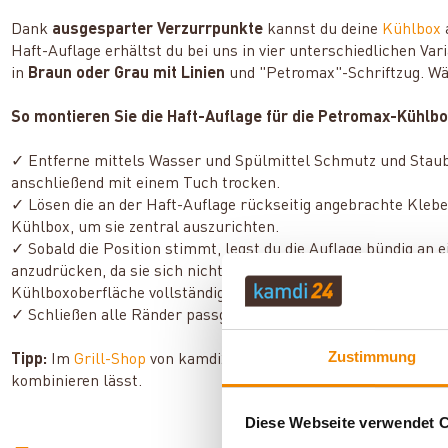
Dank
ausgesparter Verzurrpunkte
kannst du deine
Kühlbox
Haft-Auflage erhältst du bei uns in vier unterschiedlichen Var
in
Braun oder Grau mit Linien
und "Petromax"-Schriftzug. Wä
So montieren Sie die Haft-Auflage für die Petromax-Kühlbox
✓ Entferne mittels Wasser und Spülmittel Schmutz und Staub
anschließend mit einem Tuch trocken.
✓ Lösen die an der Haft-Auflage rückseitig angebrachte Klebe
Kühlbox, um sie zentral auszurichten.
✓ Sobald die Position stimmt, legst du die Auflage bündig an e
anzudrücken, da sie sich nicht mehr korrigieren lässt! Lege au
Kühlboxoberfläche vollständig bedeckt ist.
✓ Schließen alle Ränder passgenau ab, kannst du die Auflage
Zustimmung
Tipp:
Im
Grill-Shop
von kamdi24 findest du auch ein
Sitzkisse
kombinieren lässt.
Diese Webseite verwendet 