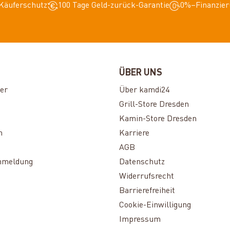
Käuferschutz
100 Tage Geld-zurück-Garantie
0%–Finanzier
ÜBER UNS
er
Über kamdi24
Grill-Store Dresden
Kamin-Store Dresden
n
Karriere
AGB
nmeldung
Datenschutz
Widerrufsrecht
Barrierefreiheit
Cookie-Einwilligung
Impressum