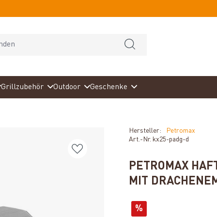
Grillzubehör
Outdoor
Geschenke
Hersteller:
Petromax
Art.-Nr.
kx25-padg-d
PETROMAX HAFT
MIT DRACHENE
%