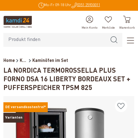
Mo-Fr 09-18 Uhr
0351 25930011
alt springen
Mein Konto
Merkliste
Warenkorb
Home
Kaminöfen
Kaminöfen im Set
LA NORDICA TERMOROSSELLA PLUS
FORNO DSA 16 LIBERTY BORDEAUX SET +
PUFFERSPEICHER TPSM 825
DE versandkostenfrei*
Varianten