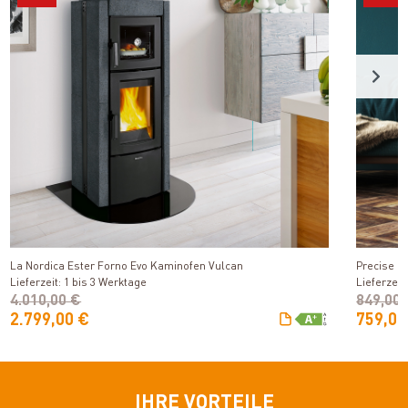
Produkt ansehen
La Nordica Ester Forno Evo Kaminofen Vulcan
Precise D
Lieferzeit: 1 bis 3 Werktage
Lieferzeit
4.010,00 €
849,00
2.799,00 €
759,00
IHRE VORTEILE