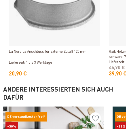
Produkt ansehen
La Nordica Anschluss für externe Zuluft 120 mm
Raik Holzreg
schwarz, 74
Lieferzeit: 1
Lieferzeit: 1 bis 3 Werktage
44,90 €
20,90 €
39,90 €
ANDERE INTERESSIERTEN SICH AUCH
DAFÜR
DE versandkostenfrei*
DE ver
-30%
-11%