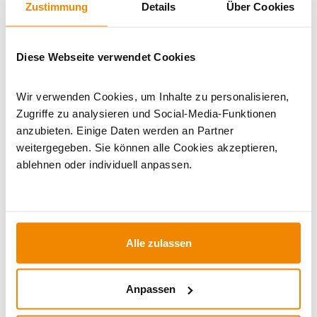
Zustimmung
Details
Über Cookies
Artikeldatenblatt drucken
Frage zum Artikel
Diese Webseite verwendet Cookies
Dieses Produkt finden Sie unter:
Kaminöfen
|
Kaminöfen im
Set
|
Kaminofen 130 mm Rauchrohranschluss
|
Kaminofen
mit Backfach
|
Kaminofen Rot
|
Holzofen
|
Kaminöfen mit
Wir verwenden Cookies, um Inhalte zu personalisieren,
externer Luftzufuhr
Zugriffe zu analysieren und Social-Media-Funktionen
anzubieten. Einige Daten werden an Partner
weitergegeben. Sie können alle Cookies akzeptieren,
ablehnen oder individuell anpassen.
Alle zulassen
Anpassen
Ihr Berater zum Thema Öfen und
Kamine: