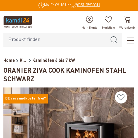
Mo-Fr 09-18 Uhr
0351 25930011
alt springen
Mein Konto
Merkliste
Warenkorb
Home
Kaminöfen
Kaminöfen 6 bis 7 kW
ORANIER ZIVA COOK KAMINOFEN STAHL
SCHWARZ
DE versandkostenfrei*