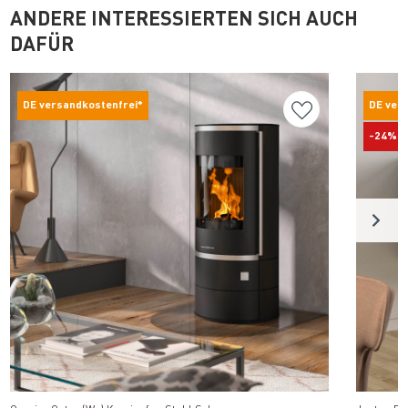
ANDERE INTERESSIERTEN SICH AUCH
DAFÜR
DE versandkostenfrei*
DE ver
-24%
Produkt ansehen