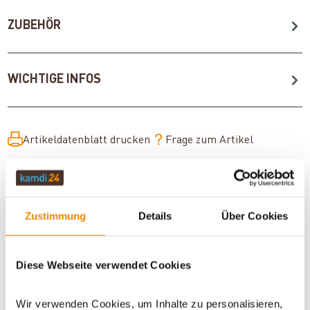
ZUBEHÖR
WICHTIGE INFOS
Artikeldatenblatt drucken
Frage zum Artikel
Dieses Produkt finden Sie unter:
Kaminöfen
|
Kaminöfen 6
bis 7 kW
|
Kaminöfen in schwarz
|
Holzofen
|
Kaminofen 150
mm Anschluss
|
Kaminofen 150 mm Anschluss hinten
|
Zustimmung
Details
Über Cookies
Kaminofen Anschluss hinten
|
Kaminöfen mit externer
Luftzufuhr
|
Sofort lieferbare Kaminöfen
Diese Webseite verwendet Cookies
Wir verwenden Cookies, um Inhalte zu personalisieren,