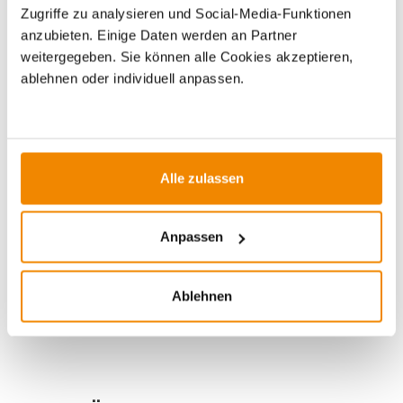
Zugriffe zu analysieren und Social-Media-Funktionen
anzubieten. Einige Daten werden an Partner
weitergegeben. Sie können alle Cookies akzeptieren,
ablehnen oder individuell anpassen.
Ihr Berater zum Thema Öfen und
Kamine:
Alle zulassen
Silvio Wirth berät Sie gern rund um das Thema
Kaminöfen. Keine Frage bleibt unbeantwortet, kein
Anpassen
Problem ungelöst. Haben Sie Fragen zu unseren
Produkten? Dann kontaktieren Sie uns gern unter:
E-Mail:
[email protected]
Ablehnen
Telefon:
0351 25930011