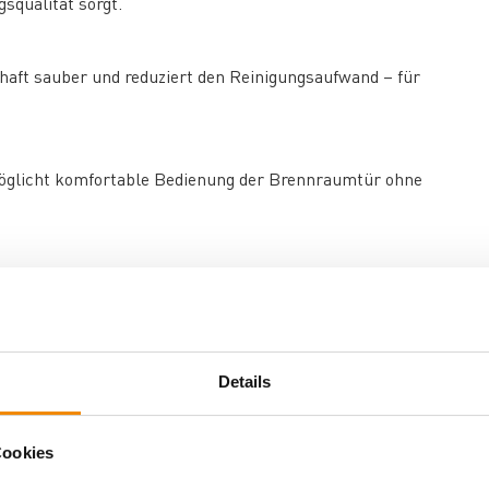
squalität sorgt.
haft sauber und reduziert den Reinigungsaufwand – für
möglicht komfortable Bedienung der Brennraumtür ohne
er Keramik – die warmen Naturtöne des Sandsteins schaffen
ein-Oberflächen modern und elegant wirken.
Details
sen angenehm temperiert – der Boden besteht aus demselben
Cookies
erumfang – sorgt für aufgeräumte Brennstofflagerung direkt