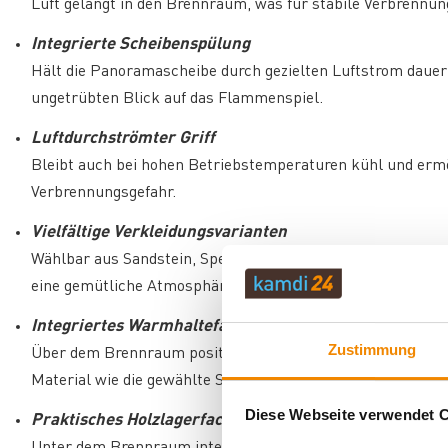
Luft gelangt in den Brennraum, was für stabile Verbrennung
Integrierte Scheibenspülung
Hält die Panoramascheibe durch gezielten Luftstrom dauer
ungetrübten Blick auf das Flammenspiel.
Luftdurchströmter Griff
Bleibt auch bei hohen Betriebstemperaturen kühl und er
Verbrennungsgefahr.
Vielfältige Verkleidungsvarianten
Wählbar aus Sandstein, Speckstein oder verschiedenfarbig
eine gemütliche Atmosphäre, während die dunklen Speckst
Integriertes Warmhaltefach
Zustimmung
Über dem Brennraum positioniert, hält Getränke und Spei
Material wie die gewählte Seitenverkleidung.
Diese Webseite verwendet 
Praktisches Holzlagerfach
Unter dem Brennraum integriert mit passender Tür im Lief