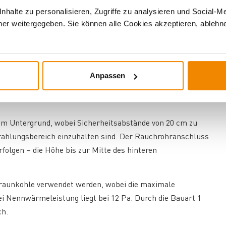
halte zu personalisieren, Zugriffe zu analysieren und Social-M
er weitergegeben. Sie können alle Cookies akzeptieren, ablehne
meleistung von 6,5 kW optimal für Räume bis 131 m³ und
Anpassen
en raumluftunabhängigen Betrieb ist er besonders für
geeignet – ein externer Verbrennungsluftanschluss mit 100
tem Untergrund, wobei Sicherheitsabstände von 20 cm zu
trahlungsbereich einzuhalten sind. Der Rauchrohranschluss
olgen – die Höhe bis zur Mitte des hinteren
Braunkohle verwendet werden, wobei die maximale
i Nennwärmeleistung liegt bei 12 Pa. Durch die Bauart 1
ch.