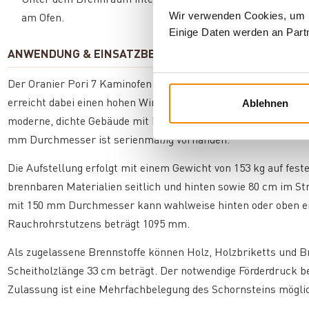
Wir verwenden Cookies, um In
am Ofen.
Einige Daten werden an Partn
ANWENDUNG & EINSATZBEREICH
Der Oranier Pori 7 Kaminofen eignet sich mit seiner Nennwär
Ablehnen
erreicht dabei einen hohen Wirkungsgrad von 81,6 %. Durch d
moderne, dichte Gebäude mit kontrollierten Lüftungsanlagen 
mm Durchmesser ist serienmäßig vorhanden.
Die Aufstellung erfolgt mit einem Gewicht von 153 kg auf fes
brennbaren Materialien seitlich und hinten sowie 80 cm im S
mit 150 mm Durchmesser kann wahlweise hinten oder oben erf
Rauchrohrstutzens beträgt 1095 mm.
Als zugelassene Brennstoffe können Holz, Holzbriketts und 
Scheitholzlänge 33 cm beträgt. Der notwendige Förderdruck be
Zulassung ist eine Mehrfachbelegung des Schornsteins mögli