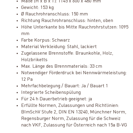
Maße (H x B x T): 1145 x 600 x 480 mm
Gewicht: 153 kg
Ø Rauchrohranschluss: 150 mm
Richtung Rauchrohranschluss: hinten, oben
Höhe Unterkante bis Mitte Rauchrohrstutzen: 1095
mm
Farbe Korpus: Schwarz
Material Verkleidung: Stahl, lackiert
Zugelassene Brennstoffe: Braunkohle, Holz,
Holzbriketts
Max. Länge des Brennmaterials: 33 cm
Notwendiger Förderdruck bei Nennwärmeleistung:
12 Pa
Mehrfachbelegung / Bauart: Ja / Bauart 1
Integrierte Scheibenspülung
Für 24 h Dauerbetrieb geeignet: ja
Erfüllte Normen, Zulassungen und Richtlinien:
BImSchV Stufe 2, DIN EN 13240, Münchner Norm,
Regensburger Norm, Zulassung für die Schweiz
nach VKF, Zulassung für Österreich nach 15a B-VG