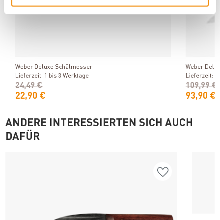
Produkt ansehen
Weber Deluxe Schälmesser
Weber Delux
Lieferzeit: 1 bis 3 Werktage
Lieferzeit: 1
24,49 €
109,99 €
22,90 €
93,90 €
ANDERE INTERESSIERTEN SICH AUCH
DAFÜR