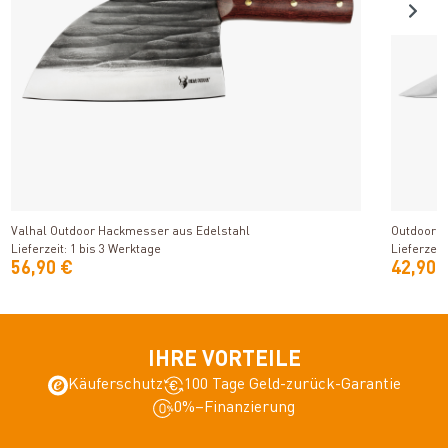
Produkt ansehen
Valhal Outdoor Hackmesser aus Edelstahl
Outdoorc
Lieferzeit: 1 bis 3 Werktage
Lieferzeit
56,90 €
42,90 
IHRE VORTEILE
Käuferschutz
100 Tage Geld-zurück-Garantie
0%–Finanzierung