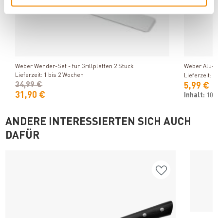
Produkt ansehen
Weber Wender-Set - für Grillplatten 2 Stück
Weber Alu-T
Lieferzeit: 1 bis 2 Wochen
Lieferzeit: 1
34,99 €
5,99 €
31,90 €
Inhalt:
10 
ANDERE INTERESSIERTEN SICH AUCH
DAFÜR