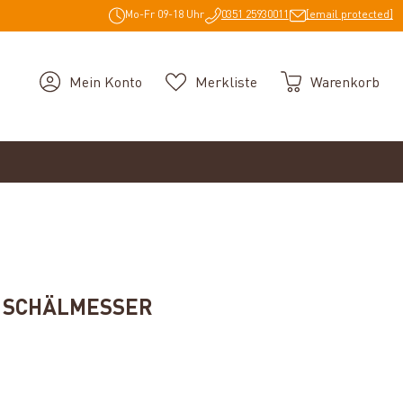
Mo-Fr 09-18 Uhr
0351 25930011
[email protected]
Mein Konto
Merkliste
Warenkorb
 SCHÄLMESSER