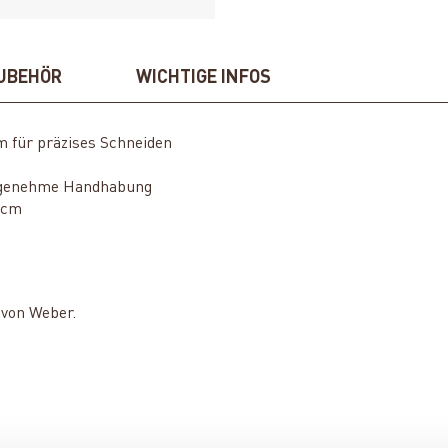
UBEHÖR
WICHTIGE INFOS
m für präzises Schneiden
 angenehme Handhabung
5 cm
 von Weber.