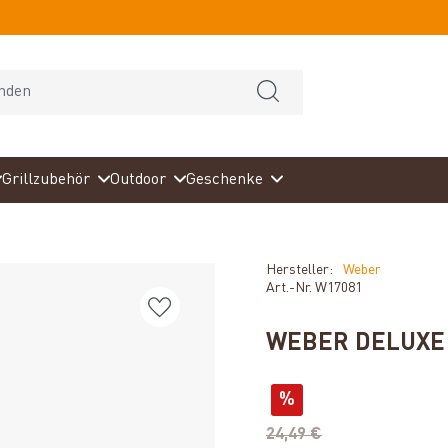
Grillzubehör
Outdoor
Geschenke
Hersteller:
Weber
Art.-Nr.
W17081
WEBER DELUXE
%
24,49 €