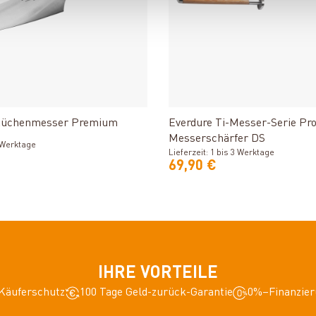
Produkt ansehen
Produkt ansehe
 Küchenmesser Premium
Everdure Ti-Messer-Serie Pr
Messerschärfer DS
3 Werktage
Lieferzeit: 1 bis 3 Werktage
69,90 €
IHRE VORTEILE
Käuferschutz
100 Tage Geld-zurück-Garantie
0%–Finanzier