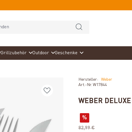
Grillzubehör
Outdoor
Geschenke
Hersteller:
Weber
Art.-Nr.
W17844
WEBER DELUXE 
%
82,99 €