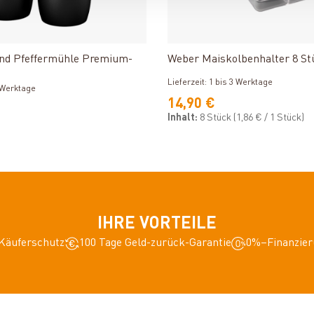
Produkt ansehen
Produkt ansehe
und Pfeffermühle Premium-
Weber Maiskolbenhalter 8 St
Lieferzeit: 1 bis 3 Werktage
3 Werktage
14,90 €
Inhalt:
8 Stück
(1,86 € / 1 Stück)
IHRE VORTEILE
Käuferschutz
100 Tage Geld-zurück-Garantie
0%–Finanzier