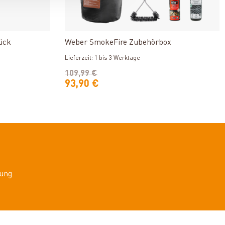
n
Produkt ansehen
ück
Weber SmokeFire Zubehörbox
Lieferzeit: 1 bis 3 Werktage
109,99 €
93,90 €
ung