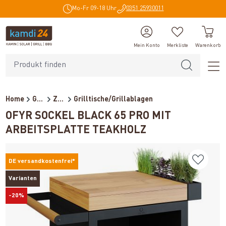
Mo-Fr 09-18 Uhr
0351 25930011
alt springen
Mein Konto
Merkliste
Warenkorb
Home
Grillzubehör
Zubehör
Grilltische/Grillablagen
OFYR SOCKEL BLACK 65 PRO MIT
ARBEITSPLATTE TEAKHOLZ
DE versandkostenfrei*
Varianten
-20%