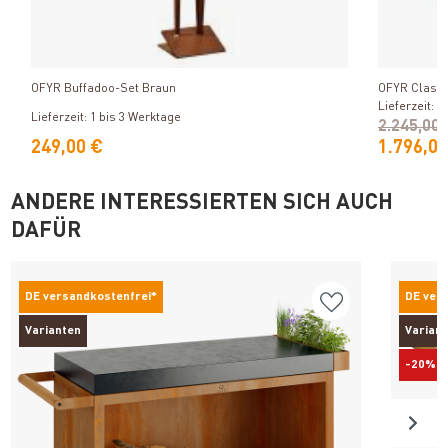
Produkt ansehen
OFYR Buffadoo-Set Braun
OFYR Classic
Lieferzeit: 1
Lieferzeit: 1 bis 3 Werktage
2.245,00
249,00 €
1.796,00
ANDERE INTERESSIERTEN SICH AUCH
DAFÜR
DE versandkostenfrei*
DE ver
Varianten
Varian
-20%