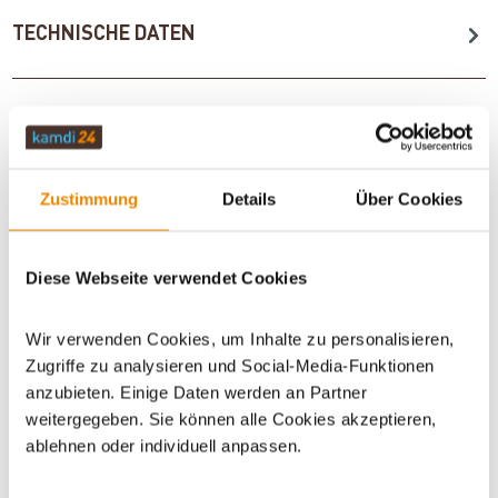
TECHNISCHE DATEN
BEWERTUNGEN (0)
Zustimmung
Details
Über Cookies
ZUBEHÖR
Diese Webseite verwendet Cookies
WICHTIGE INFOS
Wir verwenden Cookies, um Inhalte zu personalisieren,
Zugriffe zu analysieren und Social-Media-Funktionen
anzubieten. Einige Daten werden an Partner
Artikeldatenblatt drucken
Frage zum Artikel
weitergegeben. Sie können alle Cookies akzeptieren,
ablehnen oder individuell anpassen.
Dieses Produkt finden Sie unter:
Grillzubehör
|
Zubehör
|
Outdoor
|
Outdoormöbel
|
Arbeitstische & Theken
|