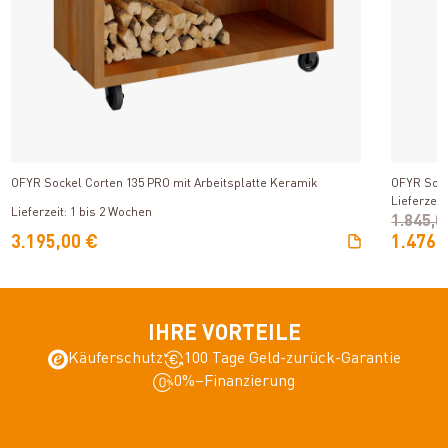
Produkt ansehen
OFYR Sockel Corten 135 PRO mit Arbeitsplatte Keramik
OFYR Sock
Lieferzeit
Lieferzeit: 1 bis 2 Wochen
1.845,0
3.195,00 €
1.476,
IHRE VORTEILE
Käuferschutz
100 Tage Geld-zurück-Garantie
0%–Finanzierung