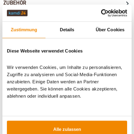
ZUBEHÖR
WICHTIGE INFOS
Zustimmung
Details
Über Cookies
Diese Webseite verwendet Cookies
Artikeldatenblatt drucken
Frage zum Artikel
Wir verwenden Cookies, um Inhalte zu personalisieren,
Dieses Produkt finden Sie unter:
Grillzubehör
|
Zubehör
|
Zugriffe zu analysieren und Social-Media-Funktionen
Outdoor
|
Outdoormöbel
|
Arbeitstische & Theken
|
Grill
anzubieten. Einige Daten werden an Partner
Accessoires
weitergegeben. Sie können alle Cookies akzeptieren,
ablehnen oder individuell anpassen.
Alle zulassen
ZUBEHÖR