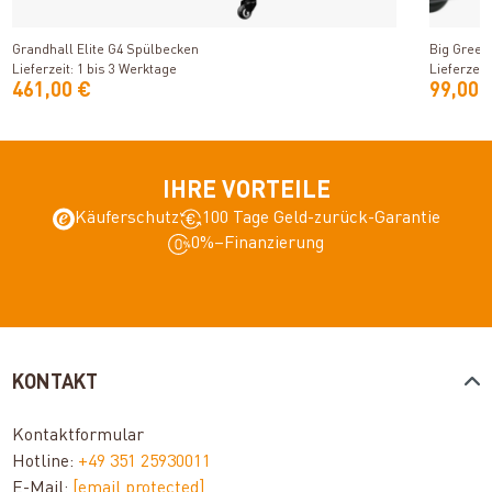
Produkt ansehen
Grandhall Elite G4 Spülbecken
Big Green
Lieferzeit: 1 bis 3 Werktage
Lieferzeit
461,00 €
99,00 
IHRE VORTEILE
Käuferschutz
100 Tage Geld-zurück-Garantie
0%–Finanzierung
KONTAKT
Kontaktformular
Hotline:
+49 351 25930011
E-Mail:
[email protected]