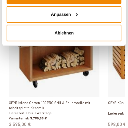
Anpassen
DE versandkostenfrei*
-20%
Varianten
Ablehnen
-20%
Produkt ansehen
OFYR Island Corten 100 PRO Grill & Feuerstelle mit
OFYR Kühlbo
Arbeitsplatte Keramik
Lieferzeit: 1 bis 3 Werktage
Lieferzeit: 1
Varianten ab
3.795,00 €
3.595,00 €
598,00 €