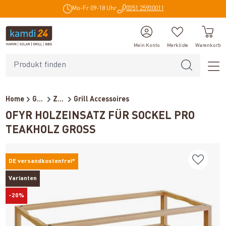
Mo-Fr 09-18 Uhr
0351 25930011
alt springen
Mein Konto
Merkliste
Warenkorb
Home
Grillzubehör
Zubehör
Grill Accessoires
OFYR HOLZEINSATZ FÜR SOCKEL PRO
TEAKHOLZ GROSS
DE versandkostenfrei*
Varianten
-20%