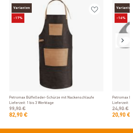
Varianten
Varianten
-17%
-16%
Produkt ansehen
Petromax Büffelleder-Schürze mit Nackenschlaufe
Petromax Dre
Lieferzeit: 1 bis 3 Werktage
Lieferzeit: 1
99,90 €
24,90 €
82,90 €
20,90 €