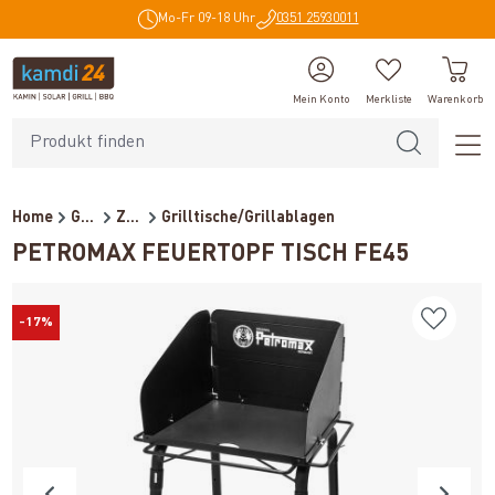
Mo-Fr 09-18 Uhr
0351 25930011
alt springen
Mein Konto
Merkliste
Warenkorb
Home
Grillzubehör
Zubehör
Grilltische/Grillablagen
PETROMAX FEUERTOPF TISCH FE45
-17%