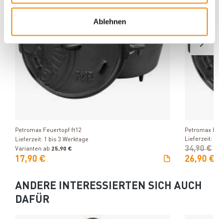
Ablehnen
Produkt ansehen
Petromax Feuertopf ft12
Petromax Fe
Lieferzeit: 1
Lieferzeit: 1 bis 3 Werktage
34,90 €
Varianten ab
25,90 €
17,90 €
26,90 €
ANDERE INTERESSIERTEN SICH AUCH
DAFÜR