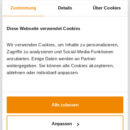
Zustimmung
Details
Über Cookies
Artikeldatenblatt drucken
Frage zum Artikel
Diese Webseite verwendet Cookies
Dieses Produkt finden Sie unter:
Grillzubehör
|
Zubehör
|
Wir verwenden Cookies, um Inhalte zu personalisieren,
Outdoor
|
Dutch Oven
|
Dutch Oven Zubehör
|
Outdoormöbel
Zugriffe zu analysieren und Social-Media-Funktionen
|
Arbeitstische & Theken
|
Grilltische/Grillablagen
anzubieten. Einige Daten werden an Partner
weitergegeben. Sie können alle Cookies akzeptieren,
ablehnen oder individuell anpassen.
ZUBEHÖR
Alle zulassen
Varianten
Varianten
Anpassen
-23%