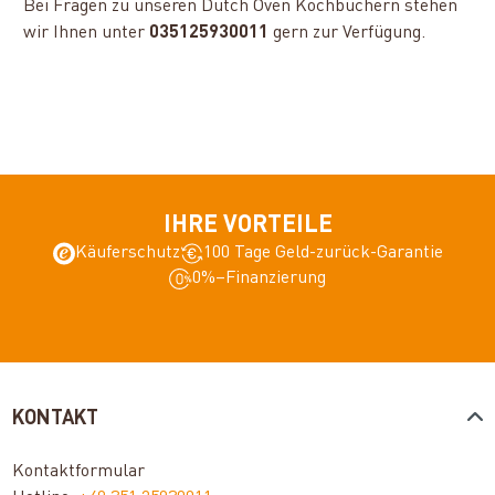
Bei Fragen zu unseren Dutch Oven Kochbüchern stehen
wir Ihnen unter
035125930011
gern zur Verfügung.
IHRE VORTEILE
Käuferschutz
100 Tage Geld-zurück-Garantie
0%–Finanzierung
KONTAKT
Kontaktformular