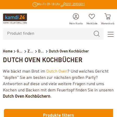
Mo-Fr 09-18 Uhr
0351 25930011
alt springen
Mein Konto
Merkliste
Warenkorb
Home
Grillzubehör
Zubehör
Dutch Oven
Dutch Oven Kochbücher
DUTCH OVEN KOCHBÜCHER
Wie bäckt man Brot im
Dutch Oven
? Und welches Gericht
"dopfen" Sie am besten zur nächsten großen Party?
Antworten auf diese und viele weitere Fragen rund ums
Kochen und Backen mit dem Feuertopf finden Sie in unseren
Dutch Oven Kochbüchern
.
Produkte filtern