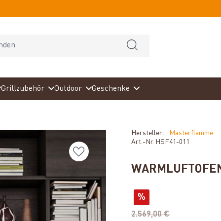
Grillzubehör
Outdoor
Geschenke
Hersteller:
Masterflamme
Art.-Nr.
HSF41-011
WARMLUFTOFEN 
%
2.569,00 €