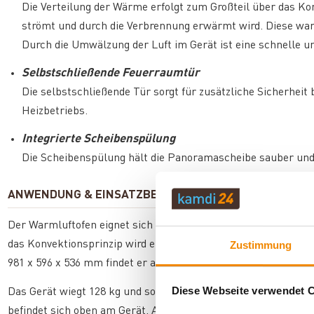
Die Verteilung der Wärme erfolgt zum Großteil über das Konv
strömt und durch die Verbrennung erwärmt wird. Diese war
Durch die Umwälzung der Luft im Gerät ist eine schnelle 
Selbstschließende Feuerraumtür
Die selbstschließende Tür sorgt für zusätzliche Sicherhei
Heizbetriebs.
Integrierte Scheibenspülung
Die Scheibenspülung hält die Panoramascheibe sauber und 
ANWENDUNG & EINSATZBEREICH
Der Warmluftofen eignet sich besonders für Räume, die nur s
Zustimmung
das Konvektionsprinzip wird eine schnelle und gleichmäßige
981 x 596 x 536 mm findet er auch in kleineren Räumen Platz.
Diese Webseite verwendet 
Das Gerät wiegt 128 kg und sollte daher zu zweit aufgestel
befindet sich oben am Gerät. Als Brennstoffe sind Holz und H