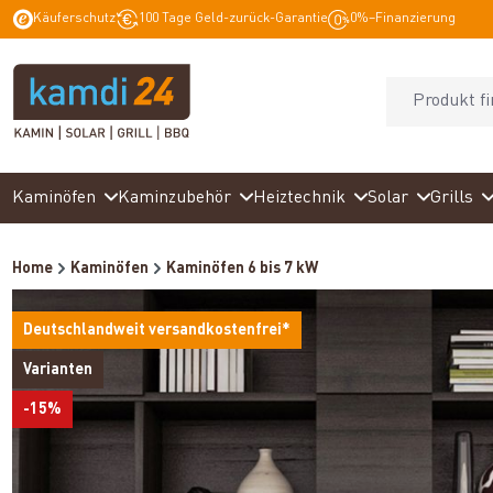
Käuferschutz
100 Tage Geld-zurück-Garantie
0%–Finanzierung
springen
Zur Hauptnavigation springen
Kaminöfen
Kaminzubehör
Heiztechnik
Solar
Grills
Home
Kaminöfen
Kaminöfen 6 bis 7 kW
Deutschlandweit versandkostenfrei*
Varianten
-15%