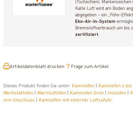
(Tschechien). Markenzeichen i
Kalte Luft wird am Boden ang
abgegeben – ein „Föhn-Effekt
Eko-Air-In-System
ermöglic
Brennstoffverbrauch um bis z
zertifiziert
.
Artikeldatenblatt drucken
Frage zum Artikel
Dieses Produkt finden Sie unter:
Kaminöfen
|
Kaminöfen 6 bi
Werkstattöfen
|
Warmluftöfen
|
Kaminofen Grün
|
Holzofen
|
K
mm Anschluss
|
Kaminöfen mit externer Luftzufuhr