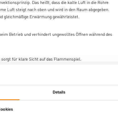
ektionsprinzip. Das heißt, dass die kalte Luft in die Rohre
me Luft steigt nach oben und wird in den Raum abgegeben.
und gleichmäßige Erwärmung gewährleistet.
t beim Betrieb und verhindert ungewolltes Öffnen während des
sorgt für klare Sicht auf das Flammenspiel.
ehr selten benutzt werden und daher schnell auskühlen. Durch
Details
 Erwärmung gewährleistet. Mit seinen kompakten Maßen von
Cookies
lt werden. Der Rauchrohranschluss mit 150 mm Durchmesser
olzbriketts zugelassen, wobei die maximale Länge des