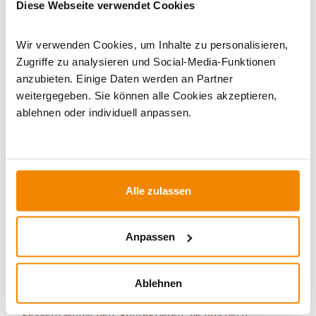
Diese Webseite verwendet Cookies
Pelletkamine
|
Pelletöfen 6 bis 8 kW
|
Kaminofen A+
|
Kaminofen Rot
|
Kaminofen Anschluss hinten
Wir verwenden Cookies, um Inhalte zu personalisieren,
Zugriffe zu analysieren und Social-Media-Funktionen
anzubieten. Einige Daten werden an Partner
weitergegeben. Sie können alle Cookies akzeptieren,
ablehnen oder individuell anpassen.
Alle zulassen
Ihr Berater zum Thema Pelletöfen:
Anpassen
Martin Krause berät Sie gern rund um die Themen
Pelletöfen und Pelletkessel. Pelletgeräte erfreuen
sich zunehmender Beliebtheit. Dennoch gibt es einiges
Ablehnen
beim Kauf zu beachten.
Wenn Sie eine Beratung zu unseren Pelletöfen und -
kesseln wünschen, kontaktieren Sie uns gern.