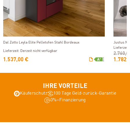
Produkt ansehen
Dal Zotto Leyla Elite Pelletofen Stahl Bordeaux
Justus No
Lieferzeit
Lieferzeit: Derzeit nicht verfügbar
2.760,0
1.537,00 €
1.782,
IHRE VORTEILE
Käuferschutz
100 Tage Geld-zurück-Garantie
0%–Finanzierung