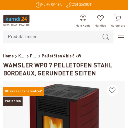
Mo-Fr 09-18 Uhr
0351 25930011
alt springen
Mein Konto
Merkliste
Warenkorb
Home
Kaminöfen
Pelletöfen / Pelletkamine
Pelletöfen 6 bis 8 kW
WAMSLER WPO 7 PELLETOFEN STAHL
BORDEAUX, GERUNDETE SEITEN
DE versandkostenfrei*
Varianten