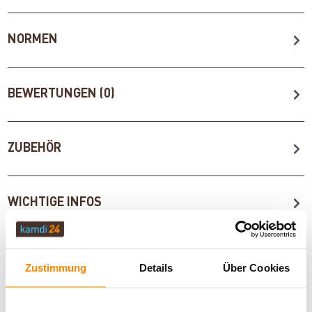
NORMEN
BEWERTUNGEN (0)
ZUBEHÖR
WICHTIGE INFOS
Artikeldatenblatt drucken
Frage zum Artikel
Zustimmung
Details
Über Cookies
Dieses Produkt finden Sie unter:
Kaminöfen
|
Pelletöfen /