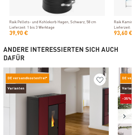
Produkt ansehen
Raik Pellets- und Kohlekorb Hagen, Schwarz, 58 cm
Raik Kamin G
Lieferzeit: 1 bis 3 Werktage
Lieferzeit: 1
39,90 €
93,60 €
ANDERE INTERESSIERTEN SICH AUCH
DAFÜR
DE versandkostenfrei*
DE ver
Varianten
Varian
-35%