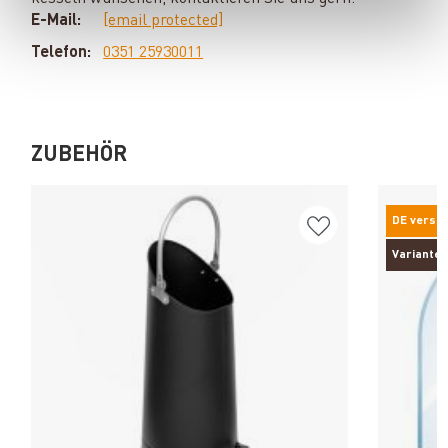
E-Mail:
[email protected]
Telefon:
0351 25930011
ZUBEHÖR
DE versa
Varianten