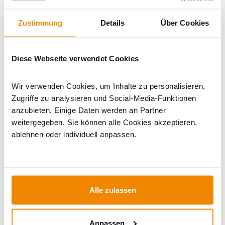
Zustimmung
Details
Über Cookies
BEWERTUNGEN (0)
Diese Webseite verwendet Cookies
WICHTIGE INFOS
Wir verwenden Cookies, um Inhalte zu personalisieren,
Zugriffe zu analysieren und Social-Media-Funktionen
anzubieten. Einige Daten werden an Partner
Artikeldatenblatt drucken
Frage zum Artikel
weitergegeben. Sie können alle Cookies akzeptieren,
ablehnen oder individuell anpassen.
Dieses Produkt finden Sie unter:
Kaminöfen
|
Gaskamine
Alle zulassen
Anpassen