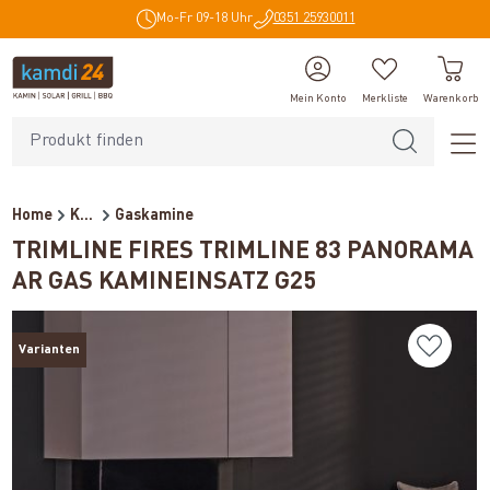
Mo-Fr 09-18 Uhr
0351 25930011
alt springen
Mein Konto
Merkliste
Warenkorb
Home
Kaminöfen
Gaskamine
TRIMLINE FIRES TRIMLINE 83 PANORAMA
AR GAS KAMINEINSATZ G25
Varianten