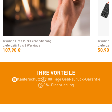
Produkt ansehen
Trimline Fires Puck Fernbedienung
Trimline 
Lieferzeit: 1 bis 3 Werktage
Lieferzeit
107,90 €
50,90 
IHRE VORTEILE
Käuferschutz
100 Tage Geld-zurück-Garantie
0%–Finanzierung