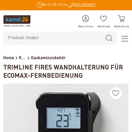
Mo-Fr 09-18 Uhr
0351 25930011
alt springen
Mein Konto
Merkliste
Warenkorb
Home
Kaminzubehör
Gaskaminzubehör
TRIMLINE FIRES WANDHALTERUNG FÜR
ECOMAX-FERNBEDIENUNG