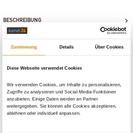
BESCHREIBUNG
TECHNISCHE DATEN
Zustimmung
Details
Über Cookies
BEWERTUNGEN (0)
Diese Webseite verwendet Cookies
Wir verwenden Cookies, um Inhalte zu personalisieren,
WICHTIGE INFOS
Zugriffe zu analysieren und Social-Media-Funktionen
anzubieten. Einige Daten werden an Partner
weitergegeben. Sie können alle Cookies akzeptieren,
ablehnen oder individuell anpassen.
Artikeldatenblatt drucken
Frage zum Artikel
Dieses Produkt finden Sie unter:
Kaminzubehör
|