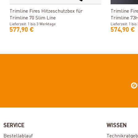
Produkt ansehen
Trimline Fires Hitzeschutzbox für
Trimline Fi
Trimline 70 Slim Line
Trimline 73
Lieferzeit: 1 bis 3 Werktage
Lieferzeit: 1 bi
577,90 €
574,90 €
SERVICE
WISSEN
Bestellablauf
Technikratgeb