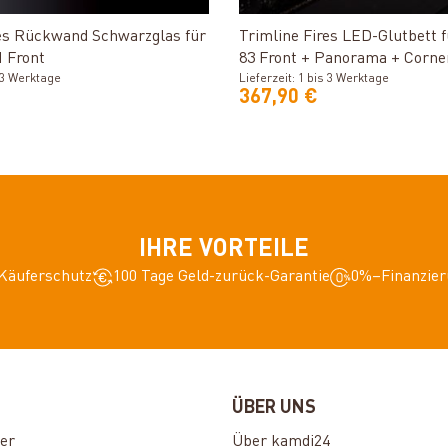
Produkt ansehen
Produkt ansehen
res Rückwand Schwarzglas für
Trimline Fires LED-Glutbett f
H Front
83 Front + Panorama + Corne
s 3 Werktage
Lieferzeit: 1 bis 3 Werktage
367,90 €
IHRE VORTEILE
Käuferschutz
100 Tage Geld-zurück-Garantie
0%–Finanzier
ÜBER UNS
er
Über kamdi24