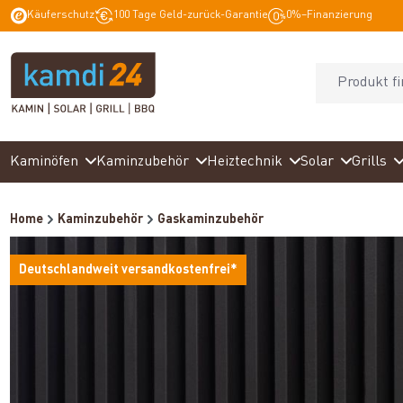
Käuferschutz
100 Tage Geld-zurück-Garantie
0%–Finanzierung
springen
Zur Hauptnavigation springen
Kaminöfen
Kaminzubehör
Heiztechnik
Solar
Grills
Home
Kaminzubehör
Gaskaminzubehör
Deutschlandweit versandkostenfrei*