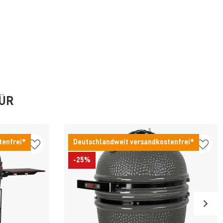
FÜR
tenfrei*
Deutschlandweit versandkostenfrei*
-25%