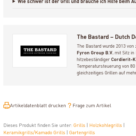
Wie schwer ist der Grill und brauche ich Hilfe beim 
The Bastard – Dutch D
The Bastard wurde 2013 von 
Fyron Group B.V.
mit Sitz i
hitzebeständiger
Cordierit-
Temperatursteuerung von 80 
gleichzeitiges Grillen auf m
Artikeldatenblatt drucken
Frage zum Artikel
Dieses Produkt finden Sie unter:
Grills
|
Holzkohlegrills
|
Keramikgrills/Kamado Grills
|
Gartengrills