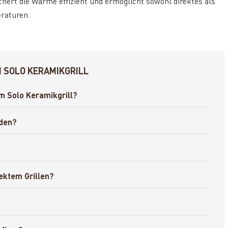
hert die Wärme effizient und ermöglicht sowohl direktes als
eraturen.
 SOLO KERAMIKGRILL
m Solo Keramikgrill?
nden?
ektem Grillen?