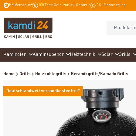
Käuferschutz
100 Tage Geld-zurück-Garantie
0%–Finanzierung
springen
Zur Hauptnavigation springen
Kaminöfen
Kaminzubehör
Heiztechnik
Solar
Grills
Home
Grills
Holzkohlegrills
Keramikgrills/Kamado Grills
Deutschlandweit versandkostenfrei*