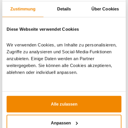
Zustimmung
Details
Über Cookies
Artikeldatenblatt drucken
Frage zum Artikel
Diese Webseite verwendet Cookies
Dieses Produkt finden Sie unter:
Grillzubehör
|
Zubehör
|
Wir verwenden Cookies, um Inhalte zu personalisieren,
Grillplatten/Grillroste
Zugriffe zu analysieren und Social-Media-Funktionen
anzubieten. Einige Daten werden an Partner
weitergegeben. Sie können alle Cookies akzeptieren,
ablehnen oder individuell anpassen.
ZUBEHÖR
Alle zulassen
DE versandkostenfrei*
DE versa
Varianten
Varianten
Anpassen