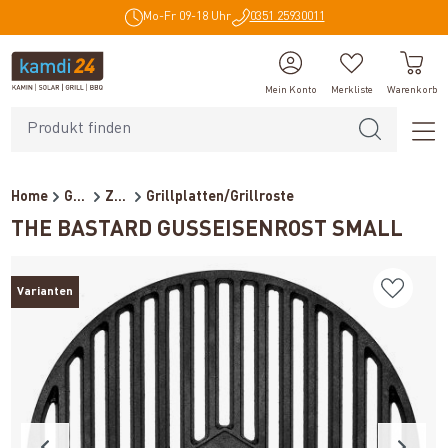
Mo-Fr 09-18 Uhr
0351 25930011
alt springen
Mein Konto
Merkliste
Warenkorb
Home
Grillzubehör
Zubehör
Grillplatten/Grillroste
THE BASTARD GUSSEISENROST SMALL
Varianten