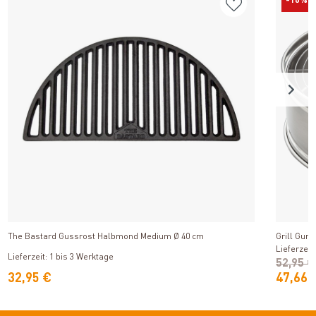
-10%
Produkt ansehen
The Bastard Gussrost Halbmond Medium Ø 40 cm
Grill Guru
Lieferzeit
Lieferzeit: 1 bis 3 Werktage
52,95 €
32,95 €
47,66 