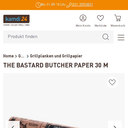
Mo-Fr 09-18 Uhr
0351 25930011
alt springen
Mein Konto
Merkliste
Warenkorb
Home
Grillzubehör
Grillplanken und Grillpapier
THE BASTARD BUTCHER PAPER 30 M