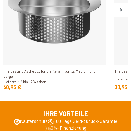
Produkt ansehen
The Bastard Aschebox für die Keramikgrills Medium und
The Basta
Large
Lieferzeit
Lieferzeit: 6 bis 12 Wochen
40,95 €
30,95 
IHRE VORTEILE
Käuferschutz
100 Tage Geld-zurück-Garantie
0%–Finanzierung