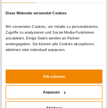
Dieses Produkt finden Sie unter:
Grillzubehör
|
Grillplanken
Diese Webseite verwendet Cookies
und Grillpapier
|
Zubehör
|
Grill Accessoires
Wir verwenden Cookies, um Inhalte zu personalisieren,
Zugriffe zu analysieren und Social-Media-Funktionen
anzubieten. Einige Daten werden an Partner
weitergegeben. Sie können alle Cookies akzeptieren,
ablehnen oder individuell anpassen.
ZUBEHÖR
Varianten
Varianten
Alle zulassen
Anpassen
Ablehnen