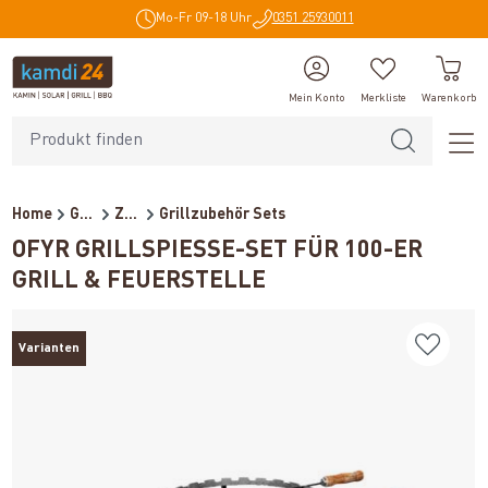
Mo-Fr 09-18 Uhr
0351 25930011
alt springen
Mein Konto
Merkliste
Warenkorb
Home
Grillzubehör
Zubehör
Grillzubehör Sets
OFYR GRILLSPIESSE-SET FÜR 100-ER G
RILL & FEUERSTELLE
Varianten