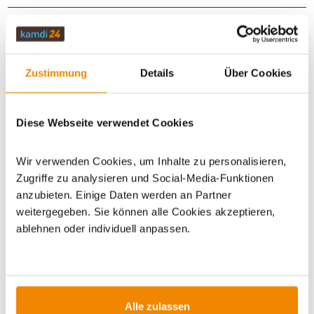
WICHTIGE INFOS
Zustimmung
Details
Über Cookies
Artikeldatenblatt drucken
Frage zum Artikel
Diese Webseite verwendet Cookies
Dieses Produkt finden Sie unter:
Grillzubehör
|
Zubehör
|
Geschenke
|
Geschenke für Grillfans
|
Grillzubehör zum
Wir verwenden Cookies, um Inhalte zu personalisieren,
Verschenken
|
Geschenke für jeden Anlass
|
Grill-Sets zum
Zugriffe zu analysieren und Social-Media-Funktionen
Verschenken
|
Abschiedsgeschenke
|
Geschenke zum
anzubieten. Einige Daten werden an Partner
Einzug
|
Grillzubehör Sets
weitergegeben. Sie können alle Cookies akzeptieren,
ablehnen oder individuell anpassen.
Alle zulassen