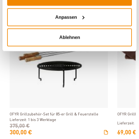
ZUBEHÖR
Anpassen
Varianten
Varianten
-20%
Ablehnen
Produkt ansehen
OFYR Grillzubehör-Set für 85-er Grill & Feuerstelle
OFYR Grillh
Lieferzeit: 1 bis 3 Werktage
Lieferzeit: 1
375,00 €
300,00 €
69,00 €