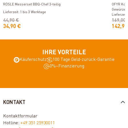
RÖSLE Messerset BBQ-Chef 3-teilig
OFYR Koch
Gewürzen
Lieferzeit: 1 bis 3 Werktage
Lieferzeit
44,90 €
169,00
34,90 €
142,90
IHRE VORTEILE
Käuferschutz
100 Tage Geld-zurück-Garantie
0%–Finanzierung
KONTAKT
Kontaktformular
Hotline:
+49 351 25930011