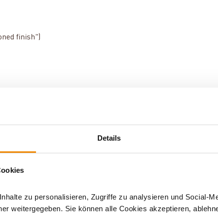
ned finish")
chenke
|
chenken
|
Details
orfans
|
Dutch
ke zum Einzug
Cookies
halte zu personalisieren, Zugriffe zu analysieren und Social-M
er weitergegeben. Sie können alle Cookies akzeptieren, ablehne