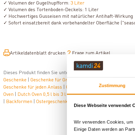
✓ Volumen der Gugelhupfform:
3 Liter
✓ Volumen des Tortenboden-Deckels: 1 Liter
✓ Hochwertiges Gusseisen mit natürlicher Antihaft-Wirkung
✓ Sofort einsatzbereit dank vorbehandelter Oberfläche ("seaso
Artikeldatenblatt drucken
Frage zum Artikel
Dieses Produkt finden Sie unter:
Grillzubehör
|
Zubehör
|
Ges
Geschenke
|
Geschenke für Grillfans
|
Grillzubehör zum Vers
Zustimmung
Geschenke für jeden Anlass
|
Geschenke für Camper & Outdo
Oven
|
Dutch Oven 0,5 l bis 3 l
|
Abschiedsgeschenke
|
Geschen
|
Backformen
|
Ostergeschenke
Diese Webseite verwendet 
Wir verwenden Cookies, um In
Einige Daten werden an Partn