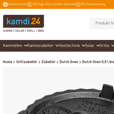
Käuferschutz
100 Tage Geld-zurück-Garantie
0%–Finanzierung
springen
Zur Hauptnavigation springen
Kaminöfen
Kaminzubehör
Heiztechnik
Solar
Grills
Home
Grillzubehör
Zubehör
Dutch Oven
Dutch Oven 0,5 l bis