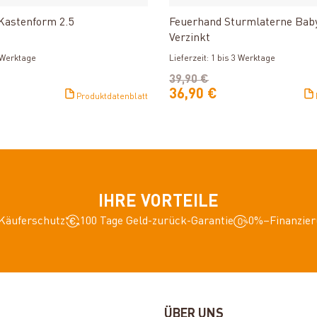
astenform 2.5
Feuerhand Sturmlaterne Baby
Verzinkt
3 Werktage
Lieferzeit: 1 bis 3 Werktage
39,90 €
36,90 €
Produktdatenblatt
IHRE VORTEILE
Käuferschutz
100 Tage Geld-zurück-Garantie
0%–Finanzier
ÜBER UNS