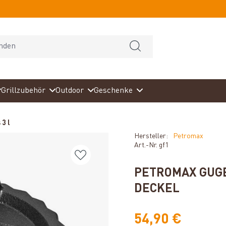
Grillzubehör
Outdoor
Geschenke
 3 l
Hersteller:
Petromax
Art.-Nr.
gf1
PETROMAX GUG
DECKEL
54,90 €