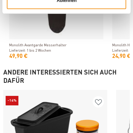
Ablehnen
Produkt ansehen
Monolith Avantgarde Messerhalter
Monolith He
Lieferzeit: 1 bis 2 Wochen
Lieferzeit: 
49,90 €
24,90 €
ANDERE INTERESSIERTEN SICH AUCH
DAFÜR
-14%