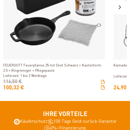
Produkt ansehen
FEUERGOTT Feuerpfanne 25 mit Stiel Schwarz + Kastenform
Kamado Jo
2.5 + Ringreiniger + Pflegepaste
Lieferzeit: 1 bis 3 Werktage
Lieferzeit
116,50 €
100,32 €
24,90 
IHRE VORTEILE
Käuferschutz
100 Tage Geld-zurück-Garantie
0%–Finanzierung