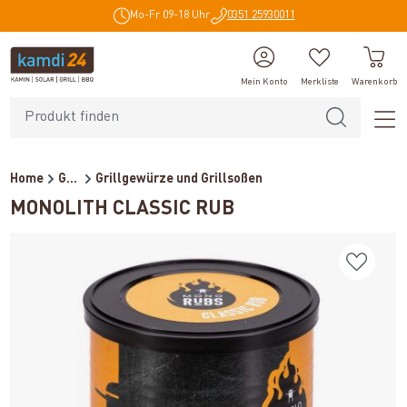
Mo-Fr 09-18 Uhr
0351 25930011
alt springen
Mein Konto
Merkliste
Warenkorb
Home
Grillzubehör
Grillgewürze und Grillsoßen
MONOLITH CLASSIC RUB