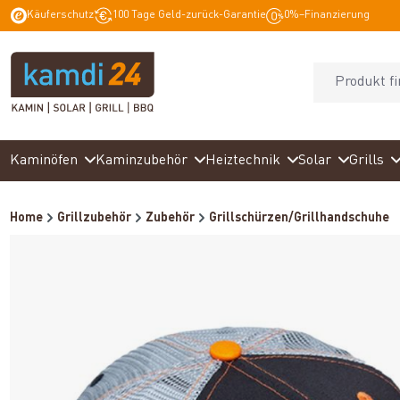
Käuferschutz
100 Tage Geld-zurück-Garantie
0%–Finanzierung
springen
Zur Hauptnavigation springen
Kaminöfen
Kaminzubehör
Heiztechnik
Solar
Grills
Home
Grillzubehör
Zubehör
Grillschürzen/Grillhandschuhe