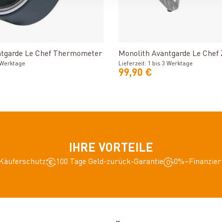
Produkt ansehen
Produkt ansehe
ntgarde Le Chef Thermometer
Monolith Avantgarde Le Chef
3 Werktage
Lieferzeit: 1 bis 3 Werktage
99,90 €
IHRE VORTEILE
Käuferschutz
100 Tage Geld-zurück-Garantie
0%–Finanzier