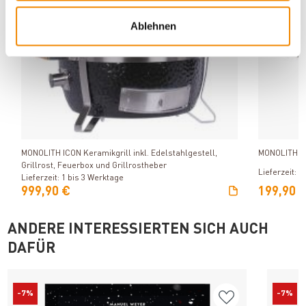
Ablehnen
Produkt ansehen
MONOLITH ICON Keramikgrill inkl. Edelstahlgestell,
MONOLITH Fe
Grillrost, Feuerbox und Grillrostheber
Lieferzeit: 1
Lieferzeit: 1 bis 3 Werktage
999,90 €
199,90 
ANDERE INTERESSIERTEN SICH AUCH
DAFÜR
-7%
-7%