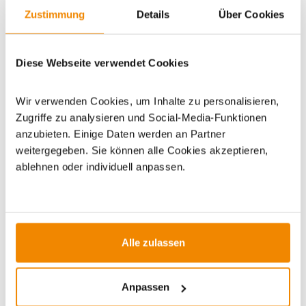
Zustimmung
Details
Über Cookies
Dieses Produkt finden Sie unter:
Grillzubehör
|
Zubehör
|
Geschenke
|
Geschenke für jeden Anlass
|
Geschenke für
Diese Webseite verwendet Cookies
einen gemütlichen Grillabend
|
Geschenke für Camper &
Outdoorfans
|
Geschenke für Hobbyköche
|
Grillkochbücher
|
Kochbücher zum Verschenken
Wir verwenden Cookies, um Inhalte zu personalisieren,
Zugriffe zu analysieren und Social-Media-Funktionen
anzubieten. Einige Daten werden an Partner
weitergegeben. Sie können alle Cookies akzeptieren,
ablehnen oder individuell anpassen.
ZUBEHÖR
Alle zulassen
DE versandkostenfrei*
Anpassen