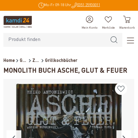
Mo-Fr 09-18 Uhr
0351 25930011
alt springen
Mein Konto
Merkliste
Warenkorb
Home
Grillzubehör
Zubehör
Grillkochbücher
MONOLITH BUCH ASCHE, GLUT & FEUER