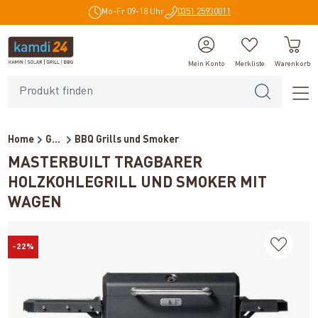
Mo-Fr 09-18 Uhr
0351 25930011
alt springen
Mein Konto
Merkliste
Warenkorb
Home
Grills
BBQ Grills und Smoker
MASTERBUILT TRAGBARER
HOLZKOHLEGRILL UND SMOKER MIT
WAGEN
-22%