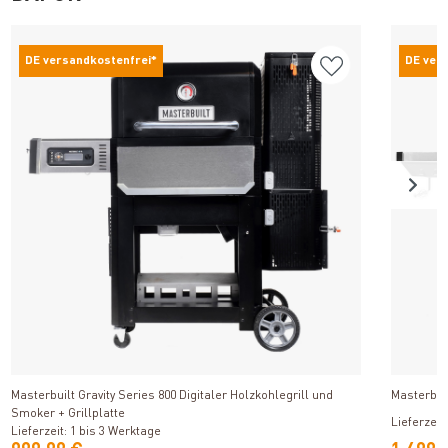
DE versandkostenfrei*
DE ver
Produkt ansehen
Masterbuilt Gravity Series 800 Digitaler Holzkohlegrill und
Masterbui
Smoker + Grillplatte
Lieferzeit
Lieferzeit: 1 bis 3 Werktage