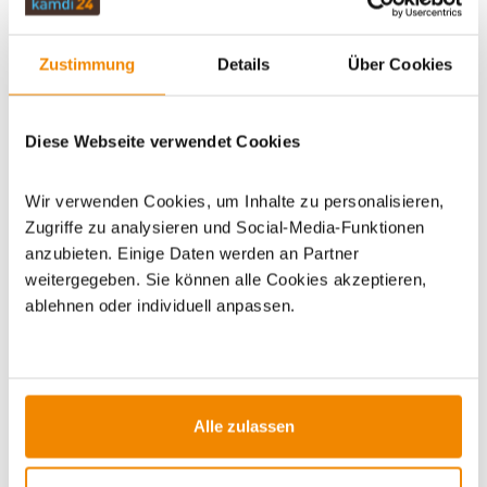
WICHTIGE INFOS
Zustimmung
Details
Über Cookies
Diese Webseite verwendet Cookies
Artikeldatenblatt drucken
Frage zum Artikel
Wir verwenden Cookies, um Inhalte zu personalisieren,
Dieses Produkt finden Sie unter:
Grills
|
Holzkohlegrills
|
Zugriffe zu analysieren und Social-Media-Funktionen
Holzkohle Grillwagen
|
BBQ Grills und Smoker
|
anzubieten. Einige Daten werden an Partner
Gartengrills
|
Smoker und Räucheröfen
|
BBQ Grills
weitergegeben. Sie können alle Cookies akzeptieren,
ablehnen oder individuell anpassen.
Alle zulassen
ZUBEHÖR