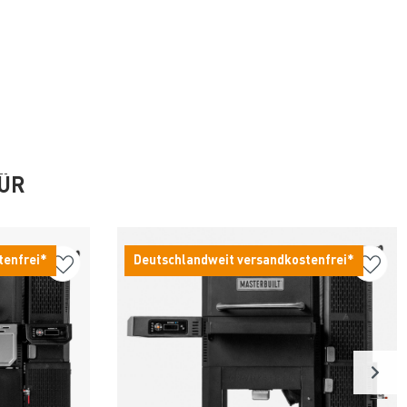
FÜR
tenfrei*
Deutschlandweit versandkostenfrei*