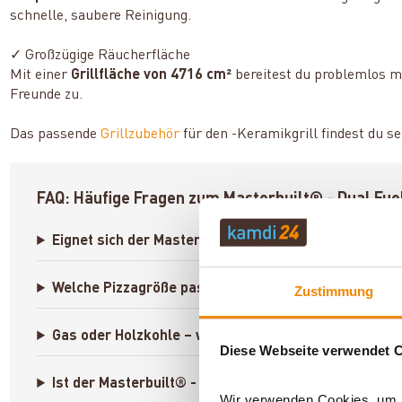
schnelle, saubere Reinigung.
✓ Großzügige Räucherfläche
Mit einer
Grillfläche von 4716 cm²
bereitest du problemlos m
Freunde zu.
Das passende
Grillzubehör
für den -Keramikgrill findest du s
FAQ: Häufige Fragen zum Masterbuilt® - Dual Fu
Eignet sich der Masterbuilt® - Dual Fuel Smoker als
Welche Pizzagröße passt rein?
Zustimmung
Gas oder Holzkohle – was ist besser für Pizza?
Diese Webseite verwendet 
Ist der Masterbuilt® - Dual Fuel Smoker draußen gan
Wir verwenden Cookies, um In