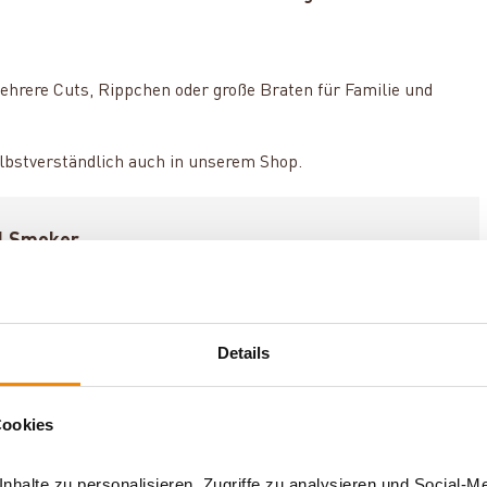
ehrere Cuts, Rippchen oder große Braten für Familie und
elbstverständlich auch in unserem Shop.
el Smoker
 Pizzaofen und wie schnell bist du auf Pizzatemperatur?
Details
Cookies
zjährig nutzbar?
halte zu personalisieren, Zugriffe zu analysieren und Social-M