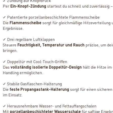
✓ Zündung auf Knopfdruck
Per
Ein-Knopf-Zündung
startest du schnell und zuverlässig 
✓ Patentierte porzellanbeschichtete Flammenscheibe
Die
Flammenscheibe
sorgt für gleichmäßige Hitzeverteilung 
Ergebnisse.
✓ Drei regelbare Luftklappen
Steuere
Feuchtigkeit, Temperatur und Rauch
präzise, um de
bringen.
✓ Doppeltür mit Cool-Touch-Griffen
Das
vollständig isolierte Doppeltür-Design
hält die Hitze i
Handling ermöglichen.
✓ Stabile Gasflaschen-Halterung
Die
feste Propangastank-Halterung
sorgt für einen sichere
im Einsatz.
✓ Herausnehmbare Wasser- und Fettauffangschalen
Mit
porzellanbeschichteter Wasserschale
für saftige Ergeb