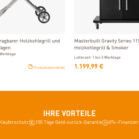
Produkt ansehen
Produkt ansehe
ragbarer Holzkohlegrill und
Masterbuilt Gravity Series 11
Wagen
Holzkohlegrill & Smoker
3 Werktage
Lieferzeit: 1 bis 3 Werktage
1.199,99 €
Produktdatenblatt
IHRE VORTEILE
Käuferschutz
100 Tage Geld-zurück-Garantie
0%–Finanzier