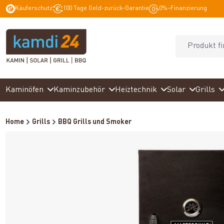
Käuferschutz
100 Tage Geld-zurück-Garantie
0%–Finanzierung
springen
Zur Hauptnavigation springen
Kaminöfen
Kaminzubehör
Heiztechnik
Solar
Grills
Home
Grills
BBQ Grills und Smoker