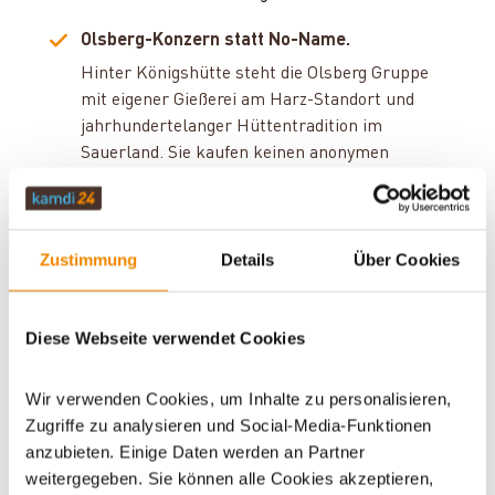
Olsberg-Konzern statt No-Name.
Hinter Königshütte steht die Olsberg Gruppe
mit eigener Gießerei am Harz-Standort und
jahrhundertelanger Hüttentradition im
Sauerland. Sie kaufen keinen anonymen
Importofen, sondern ein Produkt aus
deutscher Fertigungstiefe.
Zustimmung
Details
Über Cookies
Attraktives Preisniveau.
Modelle wie
Draco M
starten bei kamdi24
deutlich unter vergleichbaren Premium-
Diese Webseite verwendet Cookies
Marken – bei gleicher
DIN EN 13240
- bzw.
EN 16510
-Zulassung. Für Sie heißt das: mehr
Wir verwenden Cookies, um Inhalte zu personalisieren,
Ofen fürs Budget.
Zugriffe zu analysieren und Social-Media-Funktionen
anzubieten. Einige Daten werden an Partner
Raumluftunabhängig – wo nötig.
weitergegeben. Sie können alle Cookies akzeptieren,