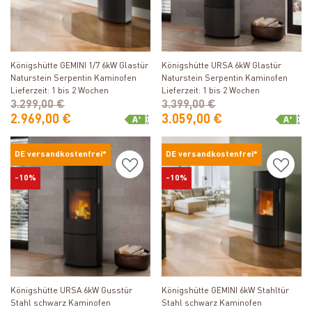
Produkt ansehen
Produkt ansehen
Königshütte GEMINI 1/7 6kW Glastür
Königshütte URSA 6kW Glastür
Naturstein Serpentin Kaminofen
Naturstein Serpentin Kaminofen
Lieferzeit: 1 bis 2 Wochen
Lieferzeit: 1 bis 2 Wochen
3.299,00 €
3.399,00 €
2.969,00 €
3.059,00 €
DE versandkostenfrei*
DE versandkostenfrei*
-10%
-10%
Produkt ansehen
Produkt ansehen
Königshütte URSA 6kW Gusstür
Königshütte GEMINI 6kW Stahltür
Stahl schwarz Kaminofen
Stahl schwarz Kaminofen