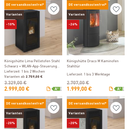
DE versandkostenfrei*
DE versandkostenfrei*
Varianten
Varianten
-10%
-26%
Produkt ansehen
Produkt ansehen
Königshütte Lima Pelletofen Stahl
Königshütte Draco M Kaminofen
Schwarz + WLAN-App-Steuerung
Stahltür
inkl. kostenfreier Freischaltung
Lieferzeit: 1 bis 2 Wochen
Lieferzeit: 1 bis 3 Werktage
Varianten ab
2.759,00 €
3.329,00 €
2.707,00 €
2.999,00 €
1.999,00 €
DE versandkostenfrei*
DE versandkostenfrei*
Varianten
Varianten
-20%
-20%