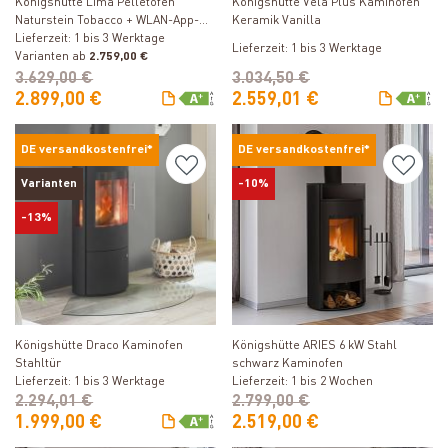
Königshütte Lima Pelletofen
Königshütte Vela Plus Kaminofen
Naturstein Tobacco + WLAN-App-
Keramik Vanilla
Steuerung inkl. kostenfreier
Lieferzeit: 1 bis 3 Werktage
Lieferzeit: 1 bis 3 Werktage
Freischaltung
Varianten ab
2.759,00 €
3.629,00 €
3.034,50 €
2.899,00 €
2.559,01 €
DE versandkostenfrei*
DE versandkostenfrei*
Varianten
-10%
-13%
Produkt ansehen
Produkt ansehen
Königshütte Draco Kaminofen
Königshütte ARIES 6 kW Stahl
Stahltür
schwarz Kaminofen
Lieferzeit: 1 bis 3 Werktage
Lieferzeit: 1 bis 2 Wochen
2.294,01 €
2.799,00 €
1.999,00 €
2.519,00 €