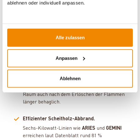
Der
Leo
ist DIBt-geprüft und für den Betrieb
ablehnen oder individuell anpassen.
mit externer Luftzufuhr ausgelegt. In
luftdichten Neubauten oder Passivhäusern
sollten Sie ein solches Modell wählen, damit
Ihre Lüftungsanlage nicht mit dem Ofen
Alle zulassen
konkurriert.
Naturstein speichert Wärme.
Anpassen
Bei
ARIES
,
GEMINI 1/7
und
URSA
wählen Sie
Serpentin- oder Ivory-Verkleidungen, die
Ablehnen
Verbrennungswärme aufnehmen und als
Strahlungswärme
abgeben. So bleibt der
Raum auch nach dem Erlöschen der Flammen
länger behaglich.
Effizienter Scheitholz-Abbrand.
Sechs-Kilowatt-Linien wie
ARIES
und
GEMINI
erreichen laut Datenblatt rund 81 %