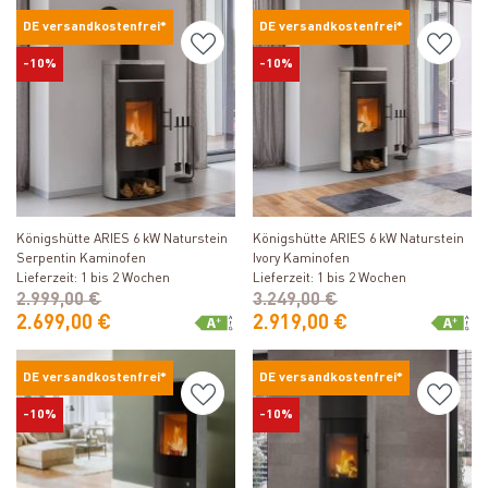
DE versandkostenfrei*
DE versandkostenfrei*
-10%
-10%
Produkt ansehen
Produkt ansehen
Königshütte ARIES 6 kW Naturstein
Königshütte ARIES 6 kW Naturstein
Serpentin Kaminofen
Ivory Kaminofen
Lieferzeit: 1 bis 2 Wochen
Lieferzeit: 1 bis 2 Wochen
2.999,00 €
3.249,00 €
2.699,00 €
2.919,00 €
DE versandkostenfrei*
DE versandkostenfrei*
-10%
-10%