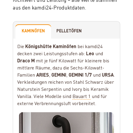
Richtwert und Leistung – alle Werte stammen
aus den kamdi24-Produktdaten.
KAMINÖFEN
PELLETÖFEN
Die
Königshütte Kaminöfen
bei kamdi24
decken zwei Leistungsstufen ab:
Leo
und
Draco M
mit je fünf Kilowatt für kleinere bis
mittlere Räume, dazu die Sechs-Kilowatt-
Familien
ARIES
,
GEMINI
,
GEMINI 1/7
und
URSA
.
Verkleidungen reichen von Stahl Schwarz über
Naturstein Serpentin und Ivory bis Keramik
Vanilla. Viele Modelle sind
Bauart 1
und für
externe Verbrennungsluft vorbereitet.