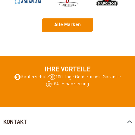
Alle Marken
IHRE VORTEILE
Käuferschutz
100 Tage Geld-zurück-Garantie
0%–Finanzierung
KONTAKT