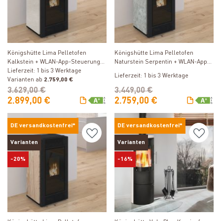
Produkt ansehen
Produkt ansehen
Königshütte Lima Pelletofen
Königshütte Lima Pelletofen
Kalkstein + WLAN-App-Steuerung
Naturstein Serpentin + WLAN-App-
inkl. kostenfreier Freischaltung
Lieferzeit: 1 bis 3 Werktage
Steuerung inkl. kostenfreier
Lieferzeit: 1 bis 3 Werktage
Varianten ab
2.759,00 €
Freischaltung
3.629,00 €
3.449,00 €
2.899,00 €
2.759,00 €
DE versandkostenfrei*
DE versandkostenfrei*
Varianten
Varianten
-20%
-16%
Produkt ansehen
Produkt ansehen