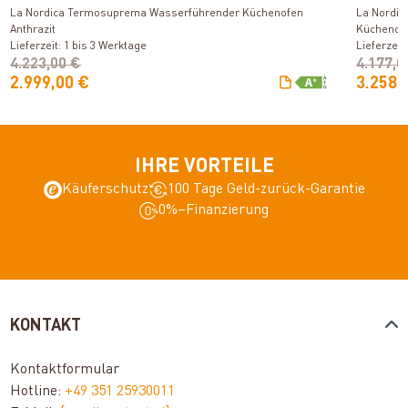
La Nordica Termosuprema Wasserführender Küchenofen
La Nordic
Anthrazit
Küchenofe
Lieferzeit: 1 bis 3 Werktage
Lieferzeit
4.223,00 €
4.177,0
2.999,00 €
3.258,
IHRE VORTEILE
Käuferschutz
100 Tage Geld-zurück-Garantie
0%–Finanzierung
KONTAKT
Kontaktformular
Hotline:
+49 351 25930011