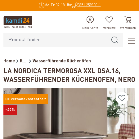
Mo-Fr 09-18 Uhr
0351 25930011
alt springen
Mein Konto
Merkliste
Warenkorb
Home
Kaminöfen
Wasserführende Küchenöfen
LA NORDICA TERMOROSA XXL DSA.16,
WASSERFÜHRENDER KÜCHENOFEN, NERO
DE versandkostenfrei*
-40%