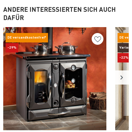
ANDERE INTERESSIERTEN SICH AUCH
DAFÜR
DE versandkostenfrei*
DE ver
-29%
Varian
-22%
Produkt ansehen