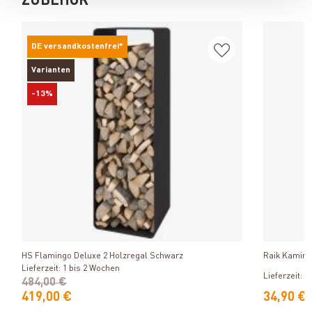
ZUBEHÖR
DE versandkostenfrei*
Varianten
-13%
Produkt ansehen
HS Flamingo Deluxe 2 Holzregal Schwarz
Raik Kaminbe
Lieferzeit: 1 bis 2 Wochen
Lieferzeit: 1
484,00 €
419,00 €
34,90 €