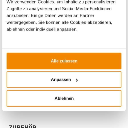
Wir verwenden Cookies, um Inhalte zu personalisieren,
Zugriffe zu analysieren und Social-Media-Funktionen
anzubieten. Einige Daten werden an Partner
weitergegeben. Sie können alle Cookies akzeptieren,
ablehnen oder individuell anpassen.
Ihr Berater zum Thema Öfen und
Kamine:
Alle zulassen
Silvio Wirth berät Sie gern rund um das Thema
Kaminöfen. Keine Frage bleibt unbeantwortet, kein
Problem ungelöst. Haben Sie Fragen zu unseren
Anpassen
Produkten? Dann kontaktieren Sie uns gern unter:
E-Mail:
[email protected]
Ablehnen
Telefon:
0351 25930011