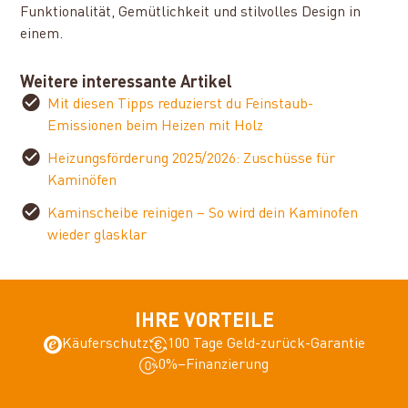
Funktionalität, Gemütlichkeit und stilvolles Design in
einem.
Weitere interessante Artikel
Mit diesen Tipps reduzierst du Feinstaub-
Emissionen beim Heizen mit Holz
Heizungsförderung 2025/2026: Zuschüsse für
Kaminöfen
Kaminscheibe reinigen – So wird dein Kaminofen
wieder glasklar
IHRE VORTEILE
Käuferschutz
100 Tage Geld-zurück-Garantie
0%–Finanzierung