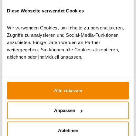
Boden eben und fest ist.
Diese Webseite verwendet Cookies
Technische Anforderungen:
Beachte die
Herstelleranweisungen für den Anschluss und die
Wir verwenden Cookies, um Inhalte zu personalisieren,
Belüftung.
Zugriffe zu analysieren und Social-Media-Funktionen
Prüfung vor Inbetriebnahme:
Führe eine
anzubieten. Einige Daten werden an Partner
gründliche Prüfung durch, um die Funktionalität
weitergegeben. Sie können alle Cookies akzeptieren,
sicherzustellen.
ablehnen oder individuell anpassen.
Regelmäßige Wartung zur Verlängerung der
Lebensdauer
Eine regelmäßige Wartung ist entscheidend. Entferne
Alle zulassen
Ruß und Ablagerungen regelmäßig und kontrolliere die
Brennkammer auf Beschädigungen. Behandle
metallische Teile mit Rostschutzmitteln, um sie vor
Anpassen
Witterungseinflüssen zu schützen.
Ablehnen
Zusätzliche Tipps für eine optimale Nutzung