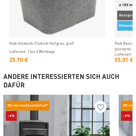
ø 150 mm
Gussgrau
Einwandi
Produkt ansehen
Raik Holzkorb, Filzkorb Hellgrau, groß
Raik Basic 
gussgrau
Lieferzeit: 1 bis 3 Werktage
Lieferzeit: 1
25,90 €
55,01 €
ANDERE INTERESSIERTEN SICH AUCH
DAFÜR
DE versandkostenfrei*
DE ver
-6%
-6%