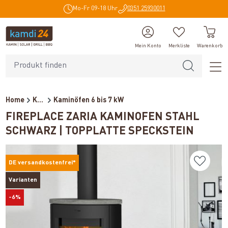
Mo-Fr 09-18 Uhr
0351 25930011
alt springen
Mein Konto
Merkliste
Warenkorb
Home
Kaminöfen
Kaminöfen 6 bis 7 kW
FIREPLACE ZARIA KAMINOFEN STAHL
SCHWARZ | TOPPLATTE SPECKSTEIN
DE versandkostenfrei*
Varianten
-6%