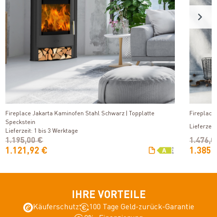
Produkt ansehen
Fireplace Jakarta Kaminofen Stahl Schwarz | Topplatte
Fireplace
Speckstein
Lieferzeit
Lieferzeit: 1 bis 3 Werktage
1.195,00 €
1.476,0
1.121,92 €
1.385,
IHRE VORTEILE
Käuferschutz
100 Tage Geld-zurück-Garantie