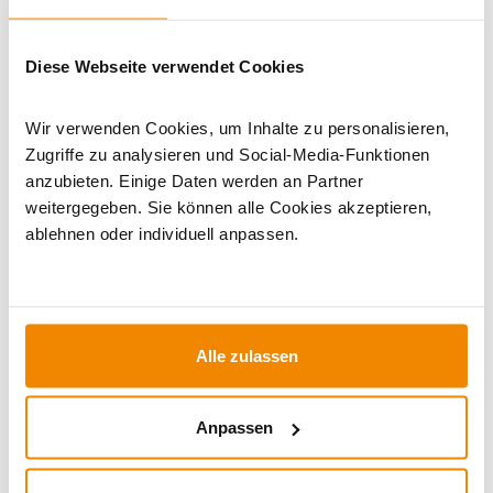
Dieses Produkt finden Sie unter:
Kaminöfen
|
Kaminöfen 6
Diese Webseite verwendet Cookies
bis 7 kW
|
Kaminöfen in schwarz
|
Holzofen
|
Kaminofen 150
mm Anschluss
|
Sofort lieferbare Kaminöfen
|
Kaminofen
Wir verwenden Cookies, um Inhalte zu personalisieren,
rund
|
Naturstein Kamin
|
Specksteinöfen
Zugriffe zu analysieren und Social-Media-Funktionen
anzubieten. Einige Daten werden an Partner
weitergegeben. Sie können alle Cookies akzeptieren,
ablehnen oder individuell anpassen.
Alle zulassen
Ihr Berater zum Thema Öfen und
Anpassen
Kamine: