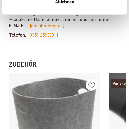
Silvio Wirth berät Sie gern rund um das Thema
Ablehnen
Kaminöfen. Keine Frage bleibt unbeantwortet, kein
Problem ungelöst. Haben Sie Fragen zu unseren
Produkten? Dann kontaktieren Sie uns gern unter:
E-Mail:
[email protected]
Telefon:
0351 25930011
ZUBEHÖR
Varianten