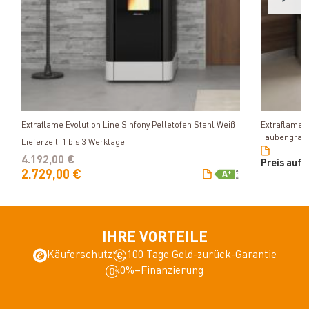
Produkt ansehen
Extraflame Evolution Line Sinfony Pelletofen Stahl Weiß
Extraflame E
Taubengrau
Lieferzeit: 1 bis 3 Werktage
4.192,00 €
Preis auf 
2.729,00 €
IHRE VORTEILE
Käuferschutz
100 Tage Geld-zurück-Garantie
0%–Finanzierung