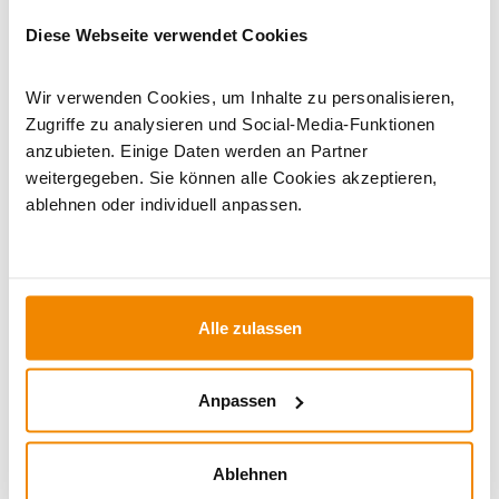
Pelletkamine
|
Pelletöfen 9 bis 11 kW
|
Kaminofen A+
|
Diese Webseite verwendet Cookies
Kaminöfen in Braun
|
Kaminofen mit Warmluftgebläse
|
Pelletofen ohne Gebläse
|
Kaminofen Anschluss hinten
|
Kaminöfen mit externer Luftzufuhr
Wir verwenden Cookies, um Inhalte zu personalisieren,
Zugriffe zu analysieren und Social-Media-Funktionen
anzubieten. Einige Daten werden an Partner
weitergegeben. Sie können alle Cookies akzeptieren,
ablehnen oder individuell anpassen.
Alle zulassen
Ihr Berater zum Thema Pelletöfen:
Anpassen
Martin Krause berät Sie gern rund um die Themen
Pelletöfen und Pelletkessel. Pelletgeräte erfreuen
Ablehnen
sich zunehmender Beliebtheit. Dennoch gibt es einiges