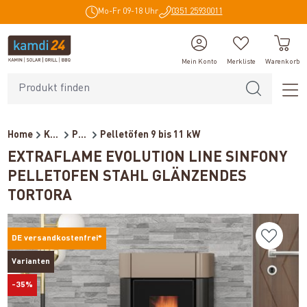
Mo-Fr 09-18 Uhr
0351 25930011
alt springen
Mein Konto
Merkliste
Warenkorb
Home
Kaminöfen
Pelletöfen / Pelletkamine
Pelletöfen 9 bis 11 kW
EXTRAFLAME EVOLUTION LINE SINFONY
PELLETOFEN STAHL GLÄNZENDES
TORTORA
DE versandkostenfrei*
Varianten
-35%