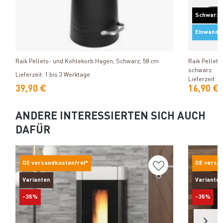
Schwarz
Einwandi
Produkt ansehen
Raik Pellets- und Kohlekorb Hagen, Schwarz, 58 cm
Raik Pellet
schwarz
Lieferzeit: 1 bis 3 Werktage
Lieferzeit: 1
39,90 €
16,90 €
ANDERE INTERESSIERTEN SICH AUCH
DAFÜR
DE versandkostenfrei*
DE versa
Varianten
Varianten
-35%
-35%