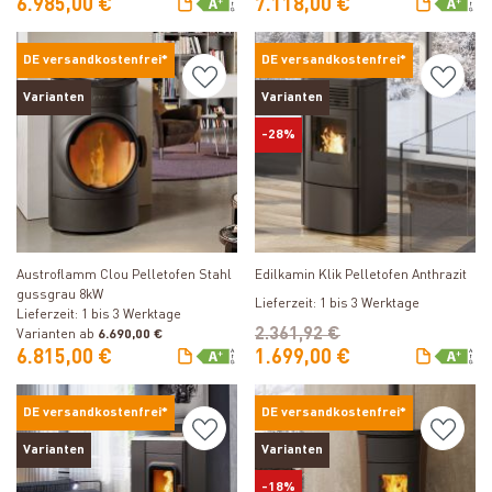
6.985,00 €
7.118,00 €
DE versandkostenfrei*
DE versandkostenfrei*
Varianten
Varianten
-28%
Produkt ansehen
Produkt ansehen
Austroflamm Clou Pelletofen Stahl
Edilkamin Klik Pelletofen Anthrazit
gussgrau 8kW
Lieferzeit: 1 bis 3 Werktage
Lieferzeit: 1 bis 3 Werktage
2.361,92 €
Varianten ab
6.690,00 €
6.815,00 €
1.699,00 €
DE versandkostenfrei*
DE versandkostenfrei*
Varianten
Varianten
-18%