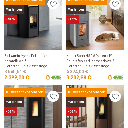
Varianten
Varianten
-32%
-27%
Produkt ansehen
Produkt ansehen
Edilkamin Myrna Pelletofen
Haas+Sohn HSP 6 Pelletto IV
Keramik Weiß
Pelletofen perl-anthrazit/weiß
Lieferzeit: 1 bis 3 Werktage
Lieferzeit: 1 bis 3 Werktage
3.545,51 €
4.374,00 €
2.399,00 €
3.202,88 €
DE versandkostenfrei*
DE versandkostenfrei*
Varianten
Varianten
-35%
-35%