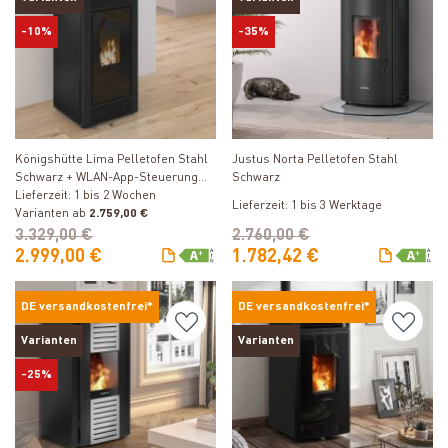
-10%
-35%
Produkt ansehen
Produkt ansehen
Königshütte Lima Pelletofen Stahl
Justus Norta Pelletofen Stahl
Schwarz + WLAN-App-Steuerung
Schwarz
inkl. kostenfreier Freischaltung
Lieferzeit: 1 bis 2 Wochen
Lieferzeit: 1 bis 3 Werktage
Varianten ab
2.759,00 €
3.329,00 €
2.760,00 €
2.999,00 €
1.782,42 €
DE versandkostenfrei*
DE versandkostenfrei*
Varianten
Varianten
-25%