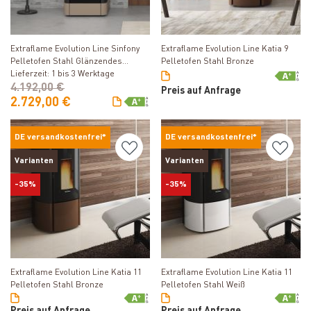
Produkt ansehen
Produkt ansehen
Extraflame Evolution Line Sinfony
Extraflame Evolution Line Katia 9
Pelletofen Stahl Glänzendes
Pelletofen Stahl Bronze
Tortora
Lieferzeit: 1 bis 3 Werktage
4.192,00 €
Preis auf Anfrage
2.729,00 €
DE versandkostenfrei*
DE versandkostenfrei*
Varianten
Varianten
-35%
-35%
Produkt ansehen
Produkt ansehen
Extraflame Evolution Line Katia 11
Extraflame Evolution Line Katia 11
Pelletofen Stahl Bronze
Pelletofen Stahl Weiß