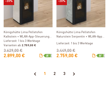
-20%
-20%
Produkt ansehen
Produkt ansehen
Königshütte Lima Pelletofen
Königshütte Lima Pelletofen
Kalkstein + WLAN-App-Steuerung
Naturstein Serpentin + WLAN-App-
inkl. kostenfreier Freischaltung
Lieferzeit: 1 bis 3 Werktage
Steuerung inkl. kostenfreier
Lieferzeit: 1 bis 3 Werktage
Varianten ab
2.759,00 €
Freischaltung
3.629,00 €
3.449,00 €
2.899,00 €
2.759,00 €
1
2
3