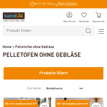
Mo-Fr 09-18 Uhr
0351 25930011
alt springen
Mein Konto
Merkliste
Warenkorb
Home
Pelletofen ohne Gebläse
PELLETOFEN OHNE GEBLÄSE
Produkte filtern
Sortieren:
DE versandkostenfrei*
DE versandkostenfrei*