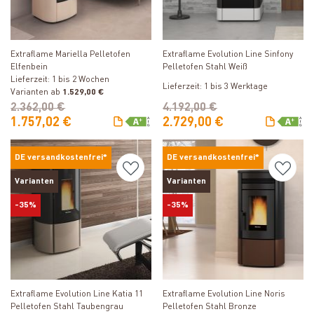
Produkt ansehen
Produkt ansehen
Extraflame Mariella Pelletofen
Extraflame Evolution Line Sinfony
Elfenbein
Pelletofen Stahl Weiß
Lieferzeit: 1 bis 2 Wochen
Lieferzeit: 1 bis 3 Werktage
Varianten ab
1.529,00 €
2.362,00 €
4.192,00 €
1.757,02 €
2.729,00 €
DE versandkostenfrei*
DE versandkostenfrei*
Varianten
Varianten
-35%
-35%
Produkt ansehen
Produkt ansehen
Extraflame Evolution Line Katia 11
Extraflame Evolution Line Noris
Pelletofen Stahl Taubengrau
Pelletofen Stahl Bronze