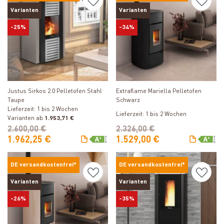
Varianten
Varianten
-25%
-34%
Produkt ansehen
Produkt ansehen
Justus Sirkos 2.0 Pelletofen Stahl
Extraflame Mariella Pelletofen
Taupe
Schwarz
Lieferzeit: 1 bis 2 Wochen
Lieferzeit: 1 bis 2 Wochen
Varianten ab
1.953,71 €
2.600,00 €
2.326,00 €
1.962,25 €
1.529,00 €
DE versandkostenfrei*
DE versandkostenfrei*
Varianten
Varianten
-26%
-35%