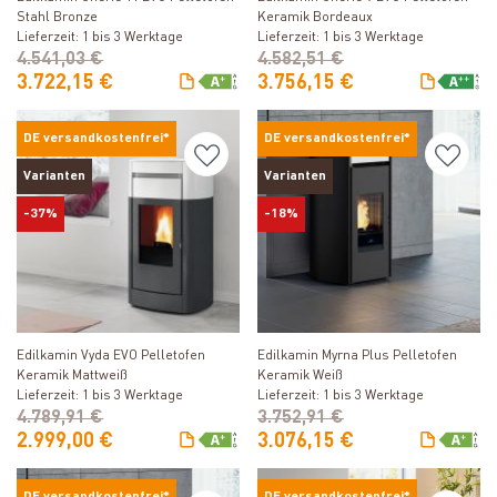
Stahl Bronze
Keramik Bordeaux
Lieferzeit: 1 bis 3 Werktage
Lieferzeit: 1 bis 3 Werktage
4.541,03 €
4.582,51 €
3.722,15 €
3.756,15 €
DE versandkostenfrei*
DE versandkostenfrei*
Varianten
Varianten
-37%
-18%
Produkt ansehen
Produkt ansehen
Edilkamin Vyda EVO Pelletofen
Edilkamin Myrna Plus Pelletofen
Keramik Mattweiß
Keramik Weiß
Lieferzeit: 1 bis 3 Werktage
Lieferzeit: 1 bis 3 Werktage
4.789,91 €
3.752,91 €
2.999,00 €
3.076,15 €
DE versandkostenfrei*
DE versandkostenfrei*