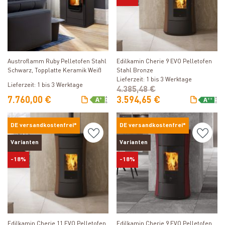
Produkt ansehen
Produkt ansehen
Edilkamin Cherie 9 EVO Pelletofen
Austroflamm Ruby Pelletofen Stahl
Stahl Bronze
Schwarz, Topplatte Keramik Weiß
Lieferzeit: 1 bis 3 Werktage
Lieferzeit: 1 bis 3 Werktage
4.385,48 €
7.760,00 €
3.594,65 €
DE versandkostenfrei*
DE versandkostenfrei*
Varianten
Varianten
-18%
-18%
Produkt ansehen
Produkt ansehen
Edilkamin Cherie 11 EVO Pelletofen
Edilkamin Cherie 9 EVO Pelletofen