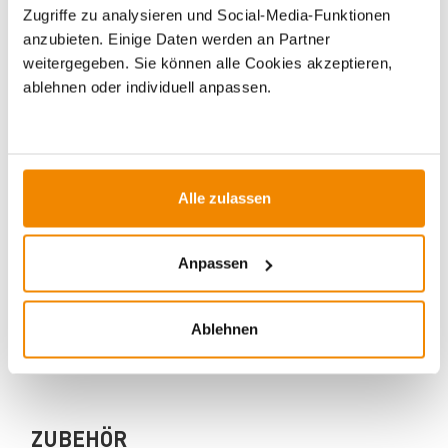
Zugriffe zu analysieren und Social-Media-Funktionen
anzubieten. Einige Daten werden an Partner
weitergegeben. Sie können alle Cookies akzeptieren,
ablehnen oder individuell anpassen.
Ihr Berater zum Thema Pelletöfen:
Martin Krause berät Sie gern rund um die Themen
Pelletöfen und Pelletkessel. Pelletgeräte erfreuen
Alle zulassen
sich zunehmender Beliebtheit. Dennoch gibt es einiges
beim Kauf zu beachten.
Anpassen
Wenn Sie eine Beratung zu unseren Pelletöfen und -
kesseln wünschen, kontaktieren Sie uns gern.
E-Mail:
[email protected]
Ablehnen
Telefon:
0351 25930011
ZUBEHÖR