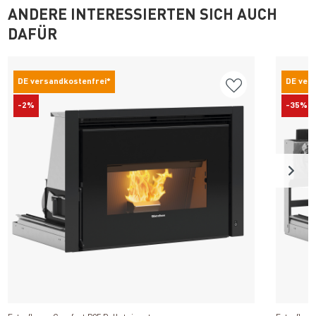
ANDERE INTERESSIERTEN SICH AUCH
DAFÜR
DE versandkostenfrei*
DE ver
-2%
-35%
Produkt ansehen