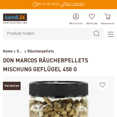
Mo-Fr 09-18 Uhr
0351 25930011
alt springen
Mein Konto
Merkliste
Warenkorb
Home
Grillzubehör
Räucherpellets
DON MARCOS RÄUCHERPELLETS
MISCHUNG GEFLÜGEL 450 G
Varianten