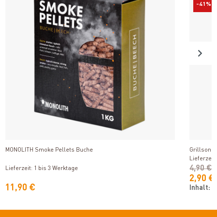
-41%
Produkt ansehen
MONOLITH Smoke Pellets Buche
Grillson 
Lieferzeit
4,90 €
Lieferzeit: 1 bis 3 Werktage
2,90 €
11,90 €
Inhalt:
1