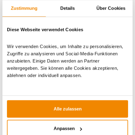
Zustimmung
Details
Über Cookies
Artikeldatenblatt drucken
Frage zum Artikel
Dieses Produkt finden Sie unter:
Grillzubehör
|
Diese Webseite verwendet Cookies
Räucherpellets
Wir verwenden Cookies, um Inhalte zu personalisieren,
Zugriffe zu analysieren und Social-Media-Funktionen
anzubieten. Einige Daten werden an Partner
weitergegeben. Sie können alle Cookies akzeptieren,
ablehnen oder individuell anpassen.
ZUBEHÖR
Varianten
Alle zulassen
Anpassen