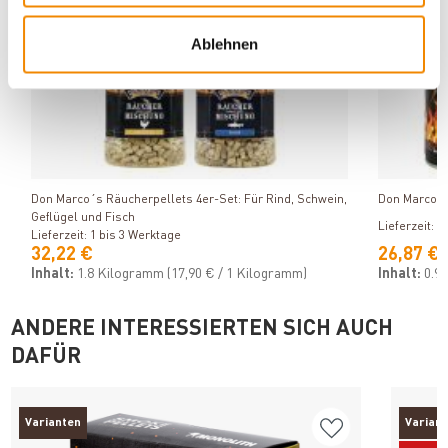
Ablehnen
Produkt ansehen
Don Marco´s Räucherpellets 4er-Set: Für Rind, Schwein,
Don Marco´s
Geflügel und Fisch
Lieferzeit: 1
Lieferzeit: 1 bis 3 Werktage
32,22 €
26,87 €
Inhalt:
1.8 Kilogramm
(17,90 € / 1 Kilogramm)
Inhalt:
0.9 
ANDERE INTERESSIERTEN SICH AUCH
DAFÜR
Varianten
Varian