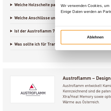
Welche Holzscheite passen in den Austroflamm 75 K 
Wir verwenden Cookies, um In
Einige Daten werden an Partn
Welche Anschlüsse und Daten sind für die Installatio
Ist der Austroflamm 75 K 2.0 effizient und emission
Ablehnen
Was sollte ich für Transport und Einbau beachten?
Austroflamm – Design 
Austroflamm entwickelt Kami
Kennzeichnend sind die pate
Xtra/Heat Memory sowie opti
Wärme aus Österreich.