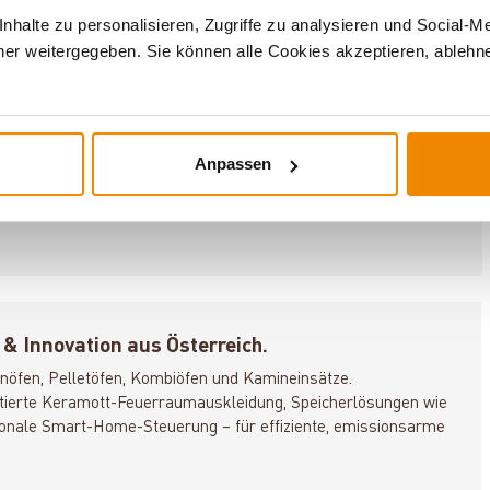
2.0 und was bedeutet das im Alltag?
halte zu personalisieren, Zugriffe zu analysieren und Social-M
er weitergegeben. Sie können alle Cookies akzeptieren, ablehne
n relevant?
sarm?
Anpassen
& Innovation aus Österreich.
nöfen, Pelletöfen, Kombiöfen und Kamineinsätze.
ntierte Keramott-Feuerraumauskleidung, Speicherlösungen wie
onale Smart-Home-Steuerung – für effiziente, emissionsarme