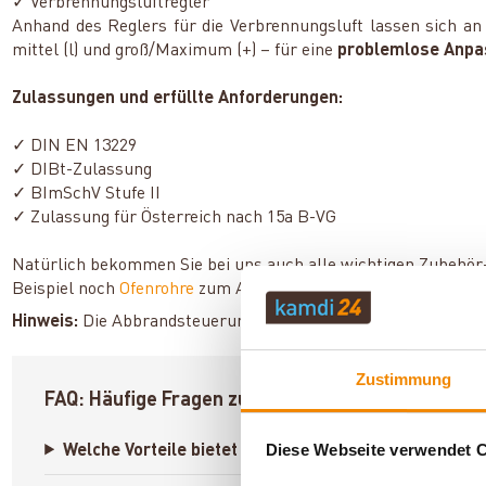
✓ Verbrennungsluftregler
Anhand des Reglers für die Verbrennungsluft lassen sich a
mittel (l) und groß/Maximum (+) – für eine
problemlose Anp
Zulassungen und erfüllte Anforderungen:
✓ DIN EN 13229
✓ DIBt-Zulassung
✓ BImSchV Stufe II
✓ Zulassung für Österreich nach 15a B-VG
Natürlich bekommen Sie bei uns auch alle wichtigen Zubehör
Beispiel noch
Ofenrohre
zum Anschluss an den
Schornstein
?
Hinweis:
Die Abbrandsteuerung ist nicht im Angebotspreis en
Zustimmung
FAQ: Häufige Fragen zum Austroflamm 75 K 2.0
Diese Webseite verwendet 
Welche Vorteile bietet der raumluftunabhängige Bet