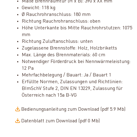
Maße Brennraumtür (H x B): 390 x XX mm
Gewicht: 118 kg
Ø Rauchrohranschluss: 180 mm
Richtung Rauchrohranschluss: oben
Höhe Unterkante bis Mitte Rauchrohrstutzen: 1075
mm
Richtung Zuluftanschluss: unten
Zugelassene Brennstoffe: Holz, Holzbriketts
Max. Länge des Brennmaterials: 60 cm
Notwendiger Förderdruck bei Nennwärmeleistung:
12 Pa
Mehrfachbelegung / Bauart: Ja / Bauart 1
Erfüllte Normen, Zulassungen und Richtlinien:
BImSchV Stufe 2, DIN EN 13229, Zulassung für
Österreich nach 15a B-VG
Bedienungsanleitung zum Download (pdf 5.9 Mb)
Datenblatt zum Download (pdf 0 Mb)