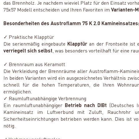
das Brennholz. Je nachdem wieviel Platz für den Einsatz vorh
75x57 Modell entscheiden und Ihren Favoriten im
Varianten-
Besonderheiten des Austroflamm 75 K 2.0 Kamineinsatzes
✓ Praktische Klapptür
Die serienmäßig eingebaute
Klapptür
an der Frontseite ist 
verriegelt sich selbst
, was besonders vorteilhaft für eine ra
✓ Brennraum aus Keramott
Die Verkleidung der Brennräume aller Austroflamm-Kaminei
In beiden Varianten wird ein ausgezeichnetes Verhältnis z
schnell für die hohen Temperaturen, die Ihren Wohnra
ermöglichen.
✓ Raumluftunabhängige Verbrennung
Ein raumluftunabhängiger
Betrieb nach DIBt
(Deutsches In
Kamineinsatz im Luftverbund mit Zuluft, Rauchrohr un
Sicherheitseinrichtungen betrieben werden kann. Dies ist vo
nötig.