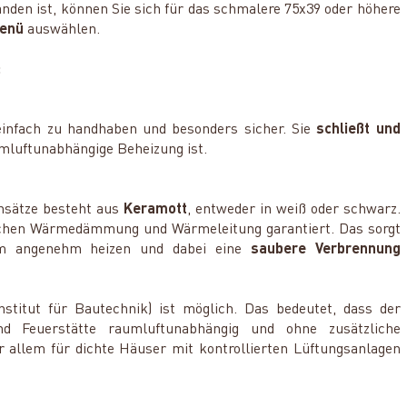
anden ist, können Sie sich für das schmalere 75x39 oder höhere
Menü
auswählen.
:
einfach zu handhaben und besonders sicher. Sie
schließt und
umluftunabhängige Beheizung ist.
nsätze besteht aus
Keramott
, entweder in weiß oder schwarz.
wischen Wärmedämmung und Wärmeleitung garantiert. Das sorgt
um angenehm heizen und dabei eine
saubere Verbrennung
stitut für Bautechnik) ist möglich. Das bedeutet, dass der
d Feuerstätte raumluftunabhängig und ohne zusätzliche
r allem für dichte Häuser mit kontrollierten Lüftungsanlagen