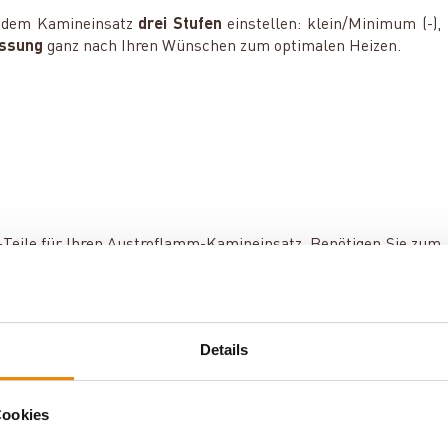
n dem Kamineinsatz
drei Stufen
einstellen: klein/Minimum (-),
assung
ganz nach Ihren Wünschen zum optimalen Heizen.
-Teile für Ihren Austroflamm-Kamineinsatz. Benötigen Sie zum
thalten.
Details
Cookies
rieb beim Austroflamm 75 K 2.0?