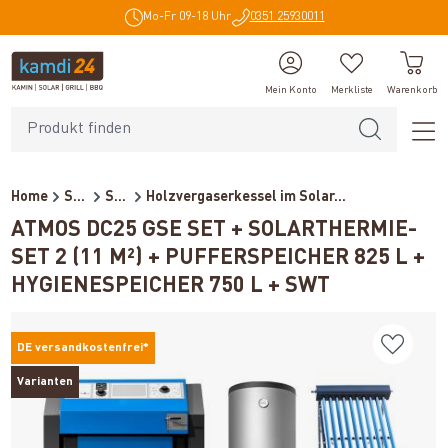
Mo-Fr 09-18 Uhr
0351 25930011
alt springen
Mein Konto
Merkliste
Warenkorb
Home
Solar
Solarthermie im Set
Holzvergaserkessel im Solar...
ATMOS DC25 GSE SET + SOLARTHERMIE-
SET 2 (11 M²) + PUFFERSPEICHER 825 L +
HYGIENESPEICHER 750 L + SWT
DE versandkostenfrei*
Varianten