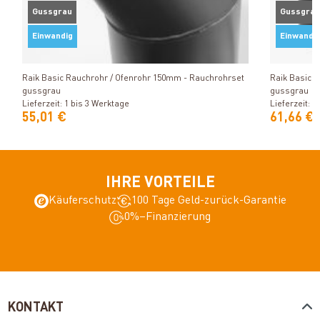
Gussgrau
Gussgrau
Einwandig
Einwandi
Produkt ansehen
Raik Basic Rauchrohr / Ofenrohr 150mm - Rauchrohrset
Raik Basic 
gussgrau
gussgrau
Lieferzeit: 1 bis 3 Werktage
Lieferzeit: 1
55,01 €
61,66 €
IHRE VORTEILE
Käuferschutz
100 Tage Geld-zurück-Garantie
0%–Finanzierung
KONTAKT