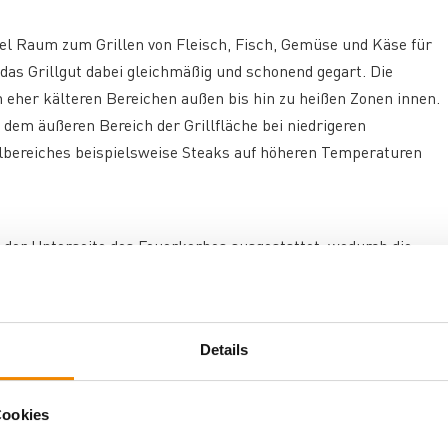
iel Raum zum Grillen von Fleisch, Fisch, Gemüse und Käse für
d das Grillgut dabei gleichmäßig und schonend gegart. Die
 eher kälteren Bereichen außen bis hin zu heißen Zonen innen.
 dem äußeren Bereich der Grillfläche bei niedrigeren
llbereiches beispielsweise Steaks auf höheren Temperaturen
n der Unterseite des Feuerkorbes ausgestattet, wodurch die
 kann. Das Ergebnis ist eine deutlich geringere
Details
und Grillflüssigkeiten immer nach innen abfließen und
 über den Rand des Grills tropfen und diesen verunreinigen.
Cookies
ebenen Reste einfach in die Glut und reibst die noch warme