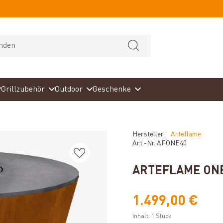
Grillzubehör
Outdoor
Geschenke
Hersteller:
Arteflame
Art.-Nr.
AFONE40
ARTEFLAME ONE
1.499,00 €
Inhalt:
1 Stück