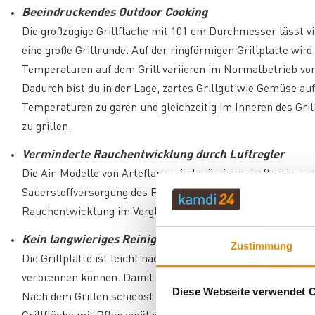
Beeindruckendes Outdoor Cooking
Die großzügige Grillfläche mit 101 cm Durchmesser lässt v
eine große Grillrunde. Auf der ringförmigen Grillplatte wir
Temperaturen auf dem Grill variieren im Normalbetrieb von
Dadurch bist du in der Lage, zartes Grillgut wie Gemüse auf
Temperaturen zu garen und gleichzeitig im Inneren des Gri
zu grillen.
Verminderte Rauchentwicklung durch Luftregler
Die Air-Modelle von Arteflame sind mit einem Luftregler a
Sauerstoffversorgung des Feuers besser kontrolliert werden
Rauchentwicklung im Vergleich zu den Vorgängermodellen.
Kein langwieriges Reinigen
Zustimmung
Die Grillplatte ist leicht nach unten gewölbt, sodass Fett 
verbrennen können. Damit wird vermieden, dass Bratensäfte
Diese Webseite verwendet 
Nach dem Grillen schiebst du die auf der Grillplatte verbli