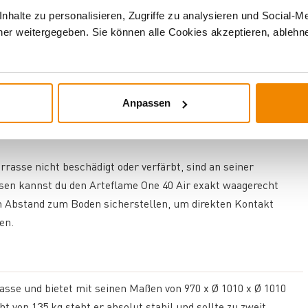
ür den nächsten Einsatz.
halte zu personalisieren, Zugriffe zu analysieren und Social-M
er weitergegeben. Sie können alle Cookies akzeptieren, ablehne
ssen Oberfläche sich mit der Zeit immer weiter verändert.
n darunterliegenden Stahl vor weiterer Verwitterung schützt
 dir aufgestellt hast, wird die Oberfläche witterungsbedingt
Anpassen
g ergibt. Du kannst den Grill ganzjährig ohne Abdeckung im
rasse nicht beschädigt oder verfärbt, sind an seiner
esen kannst du den Arteflame One 40 Air exakt waagerecht
 Abstand zum Boden sicherstellen, um direkten Kontakt
en.
rasse und bietet mit seinen Maßen von 970 x Ø 1010 x Ø 1010
 von 135 kg steht er absolut stabil und sollte zu zweit