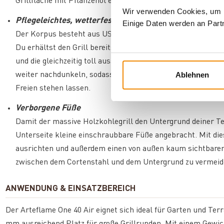
Grillfläche mit Pflanzenöl ein – schon ist der Grill bereit f
Wir verwenden Cookies, um In
Pflegeleichtes, wetterfestes Material
Einige Daten werden an Partn
Der Korpus besteht aus US-amerikanischem Cortenstahl, de
Du erhältst den Grill bereits mit einer Rostschicht, die de
und die gleichzeitig toll aussieht. Nachdem du den Grill bei
Ablehnen
weiter nachdunkeln, sodass sich eine individuelle Maserun
Freien stehen lassen.
Verborgene Füße
Damit der massive Holzkohlegrill den Untergrund deiner Ter
Unterseite kleine einschraubbare Füße angebracht. Mit di
ausrichten und außerdem einen von außen kaum sichtbaren
zwischen dem Cortenstahl und dem Untergrund zu vermeid
ANWENDUNG & EINSATZBEREICH
Der Arteflame One 40 Air eignet sich ideal für Garten und Ter
mm ausreichend Platz für große Grillrunden. Mit einem Gewicht