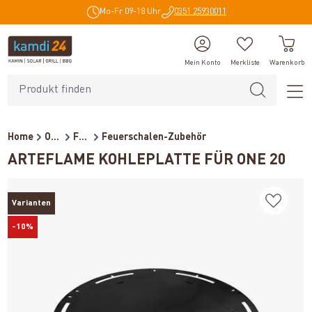
Mo-Fr 09-18 Uhr
0351 25930011
alt springen
Mein Konto
Merkliste
Warenkorb
Home
Outdoor
Feuerstellen
Feuerschalen-Zubehör
ARTEFLAME KOHLEPLATTE FÜR ONE 20
Varianten
-10%