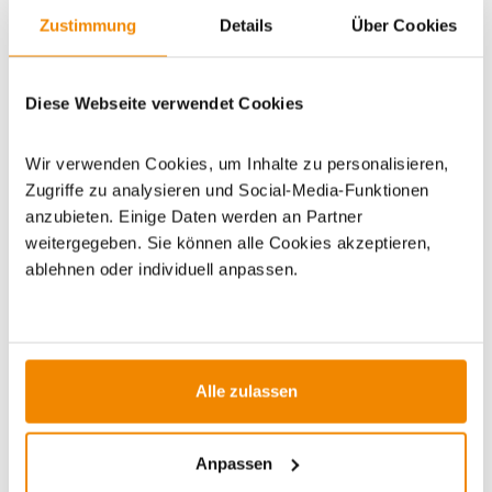
Zustimmung
Details
Über Cookies
Artikeldatenblatt drucken
Frage zum Artikel
Diese Webseite verwendet Cookies
Dieses Produkt finden Sie unter:
Outdoor
|
Feuerstellen
|
Feuerschalen-Zubehör
Wir verwenden Cookies, um Inhalte zu personalisieren,
Zugriffe zu analysieren und Social-Media-Funktionen
anzubieten. Einige Daten werden an Partner
weitergegeben. Sie können alle Cookies akzeptieren,
ablehnen oder individuell anpassen.
ZUBEHÖR
Alle zulassen
Varianten
Varianten
-10%
Anpassen