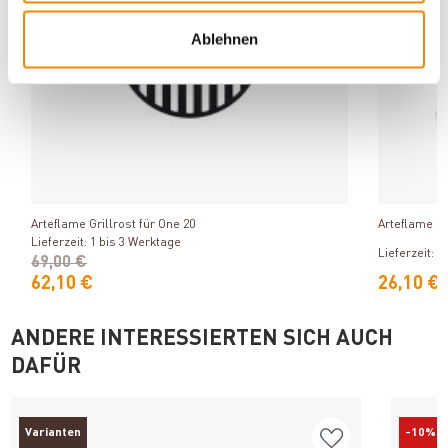
Ablehnen
Produkt ansehen
Arteflame Grillrost für One 20
Arteflame Ro
Lieferzeit: 1 bis 3 Werktage
Lieferzeit: 1
69,00 €
62,10 €
26,10 €
ANDERE INTERESSIERTEN SICH AUCH
DAFÜR
Varianten
-10%