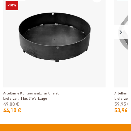
-10%
Produkt ansehen
Arteflame Kohleeinsatz für One 20
Arteflame
Lieferzeit: 1 bis 3 Werktage
Lieferzeit
49,00 €
59,95 €
44,10 €
53,96 