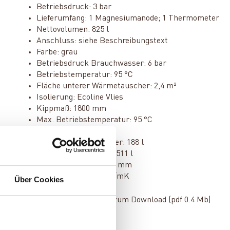
Betriebsdruck: 3 bar
Lieferumfang: 1 Magnesiumanode; 1 Thermometer
Nettovolumen: 825 l
Anschluss: siehe Beschreibungstext
Farbe: grau
Betriebsdruck Brauchwasser: 6 bar
Betriebstemperatur: 95 °C
Fläche unterer Wärmetauscher: 2,4 m²
Isolierung: Ecoline Vlies
Kippmaß: 1800 mm
Max. Betriebstemperatur: 95 °C
Volumen: 718 l
Volumen Brauchwasser: 188 l
Volumen Heizwasser: 511 l
Stärke Isolierung: 100 mm
Dämmwert: 0,0388 W/mK
Über Cookies
Bedienungsanleitung zum Download (pdf 0.4 Mb)