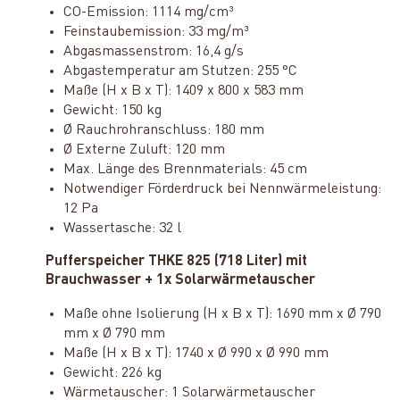
CO-Emission: 1114 mg/cm³
Feinstaubemission: 33 mg/m³
Abgasmassenstrom: 16,4 g/s
Abgastemperatur am Stutzen: 255 °C
Maße (H x B x T): 1409 x 800 x 583 mm
Gewicht: 150 kg
Ø Rauchrohranschluss: 180 mm
Ø Externe Zuluft: 120 mm
Max. Länge des Brennmaterials: 45 cm
Notwendiger Förderdruck bei Nennwärmeleistung:
12 Pa
Wassertasche: 32 l
Pufferspeicher THKE 825 (718 Liter) mit
Brauchwasser + 1x Solarwärmetauscher
Maße ohne Isolierung (H x B x T): 1690 mm x Ø 790
mm x Ø 790 mm
Maße (H x B x T): 1740 x Ø 990 x Ø 990 mm
Gewicht: 226 kg
Wärmetauscher: 1 Solarwärmetauscher