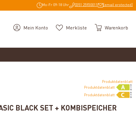
Mo-Fr 09-18 Uhr
0351 25930011
[email protected]
Mein Konto
Merkliste
Warenkorb
Produktdatenblatt
Produktdatenblatt
Produktdatenblatt
ASIC BLACK SET + KOMBISPEICHER