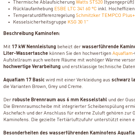
Thermische Ablaufsicherung
Watts STS20
(typengeprüft)
Rücklaufanhebung
ESBE LTC 341 60 °C
inkl. Hocheffizi
Temperaturdifferenzregelung
Schmitzker TEMPCO Plus
Kesselsicherheitsgruppe
KSG 30 1"
Beschreibung Kaminofen:
Mit
17 kW Nennleistung
beheizt der
wasserführende Kamino
Liter-Wassertasche
können Sie den hochwertigen
Aquaflam
-
Aufstellraum auch weitere Räume mit wohliger Wärme versorg
hochwertige Verarbeitung
und
erstklassige technische Daten
Aquaflam 17 Basic
wird mit einer Verkleidung aus
schwarz l
die Varianten Brown, Grey und Creme.
Der
robuste Brennraum aus 6 mm Kesselstahl
und der Guss
Die Brennraumscheibe mit integrierter Scheibenspülung ermög
Aschefach und der Anschluss für externe Zuluft gehören zur
Kaminofens. Die gezielte Tertiärluftzufuhr unterstützt einen e
Besonderheiten des wasserführenden Kaminofens Aquafla