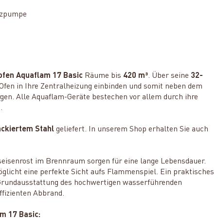
enzpumpe
+
fen Aquaflam 17 Basic
Räume bis
420 m³
. Über seine
32-
Ofen in Ihre Zentralheizung einbinden und somit neben dem
en. Alle Aquaflam-Geräte bestechen vor allem durch ihre
.
ackiertem Stahl
geliefert. In unserem Shop erhalten Sie auch
eisenrost im Brennraum sorgen für eine lange Lebensdauer.
licht eine perfekte Sicht aufs Flammenspiel. Ein praktisches
 Grundausstattung des hochwertigen wasserführenden
ffizienten Abbrand.
m 17 Basic: