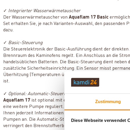
✓
Integrierter Wasserwärmetauscher
Der Wasserwärmetauscher von
Aquaflam 17 Basic
ermöglich
Set erhalten Sie, je nach Varianten-Auswahl, den passenden P
dazu.
✓
Basic-Steuerung
Die Steuerelektronik der Basic-Ausführung dient der direkten
Brennraum des Kaminofens regelt. Ein Anschluss an die Stromv
handelsüblichen Batterien. Die Basic-Steuerung dient neben
zusätzliche Sicherheitseinrichtung: Ein Sensor misst perman
Überhitzung (Temperaturen über 85 °C) eine Drosselung der Z
ist.
✓
Optional: Automatic-Steuerung
Aquaflam 17
ist optional mit einer Automatic-Steuerung erh
Zustimmung
eine weitere Pumpe reguliert. Die Steuerung besitzt drei Sen
Ihnen jederzeit Informationen über die Temperaturen der einz
Pumpen an. Die Automatic-Steuerung spart Ihnen viel Zeit bei
Diese Webseite verwendet 
verringert den Brennstoffverbrauch. Wenn Sie den Kaminofen