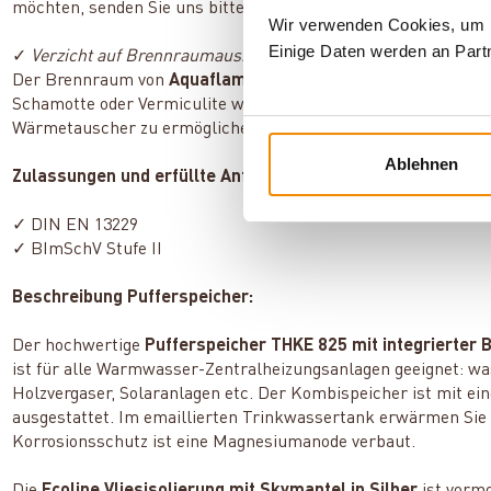
möchten, senden Sie uns bitte eine Anfrage über die Schaltfl
Wir verwenden Cookies, um In
Einige Daten werden an Partn
✓
Verzicht auf Brennraumauskleidung
Der Brennraum von
Aquaflam 17 Basic
besteht aus massivem 
Schamotte oder Vermiculite wurde bewusst verzichtet, um ei
Wärmetauscher zu ermöglichen.
Ablehnen
Zulassungen und erfüllte Anforderungen des wasserführe
✓ DIN EN 13229
✓ BImSchV Stufe II
Beschreibung Pufferspeicher:
Der hochwertige
Pufferspeicher THKE 825 mit integriert
ist für alle Warmwasser-Zentralheizungsanlagen geeignet: w
Holzvergaser, Solaranlagen etc. Der Kombispeicher ist mit ei
ausgestattet. Im emaillierten Trinkwassertank erwärmen Sie 
Korrosionsschutz ist eine Magnesiumanode verbaut.