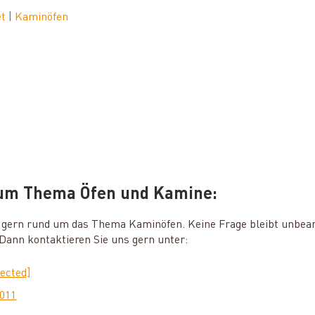
et
|
Kaminöfen
zum Thema Öfen und Kamine:
ie gern rund um das Thema Kaminöfen. Keine Frage bleibt unbea
ann kontaktieren Sie uns gern unter:
tected]
0011