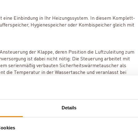
t eine Einbindung in Ihr Heizungssystem. In diesem Komplett-
ufferspeicher, Hygienespeicher oder Kombispeicher gleich mit
 Ansteuerung der Klappe, deren Position die Luftzuleitung zum
ersorgung ist dabei nicht nötig: Die Steuerung arbeitet mit
 dem serienmäßig verbauten Sicherheitswärmetauscher als
ent die Temperatur in der Wassertasche und veranlasst bei
uluft, bis die Kesseltemperatur wieder unter 75 °C gesunken
ältlich, welche die Pumpe der Rücklaufanhebungsgruppe sowie
Details
soren und kann zwei Pumpen steuern. Ein Grafikdisplay stellt
elnen Sensoren zur Verfügung und zeigt Ihnen die aktiven
 der Regelung des Kamineinsatzes, erhöht Ihre Sicherheit und
Cookies
Aquaflam 17
in diesem Set mit Automatic-Steuerung kaufen