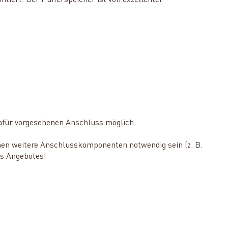
ntiert. Der Pufferspeicher ist von exzellenter
dafür vorgesehenen Anschluss möglich.
en weitere Anschlusskomponenten notwendig sein (z. B.
es Angebotes!