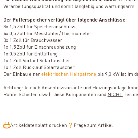
Die
Ecoline Vliesisolierung mit Skymantel in Silber
ist vormo
Verarbeitungsqualität und somit langlebig und wartungsarm.
Der Pufferspeicher verfügt über folgende Anschlüsse:
8x 1,5 Zoll für Speicheranschluss
4x 0,5 Zoll für Messfühler/Thermometer
3x 1 Zoll für Brauchwasser
1x 1,5 Zoll für Einschraubheizung
1x 0,5 Zoll für Entlüftung
1x 1 Zoll Vorlauf Solartauscher
1x 1 Zoll Rücklauf Solartauscher
Der Einbau einer
elektrischen Heizpatrone
bis 9,0 kW ist im 
Achtung: Je nach Anschlussvariante und Heizungsanlage könn
Rohre, Schellen usw.). Diese Komponenten sind
NICHT
Teil d
Artikeldatenblatt drucken
Frage zum Artikel