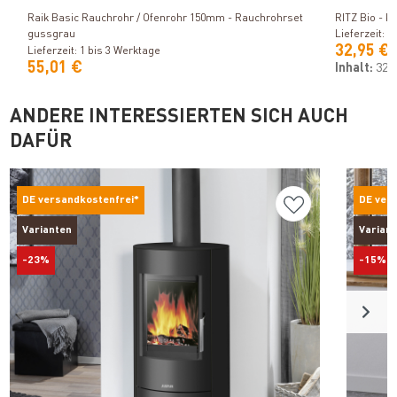
Raik Basic Rauchrohr / Ofenrohr 150mm - Rauchrohrset
RITZ Bio
gussgrau
Lieferzeit: 1
32,95 €
Lieferzeit: 1 bis 3 Werktage
55,01 €
Inhalt:
325
ANDERE INTERESSIERTEN SICH AUCH
DAFÜR
DE versandkostenfrei*
DE ver
Varianten
Varian
-23%
-15%