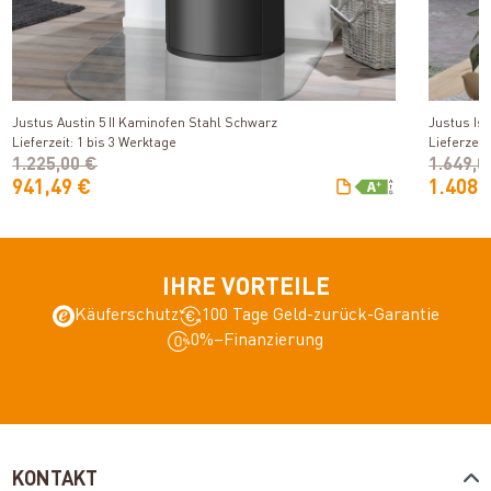
Produkt ansehen
Justus Austin 5 II Kaminofen Stahl Schwarz
Justus Is
Lieferzeit: 1 bis 3 Werktage
Lieferzeit
1.225,00 €
1.649,0
941,49 €
1.408,
IHRE VORTEILE
Käuferschutz
100 Tage Geld-zurück-Garantie
0%–Finanzierung
KONTAKT