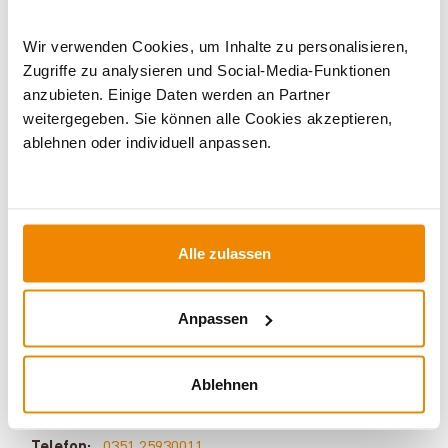
Wir verwenden Cookies, um Inhalte zu personalisieren,
Zugriffe zu analysieren und Social-Media-Funktionen
anzubieten. Einige Daten werden an Partner
weitergegeben. Sie können alle Cookies akzeptieren,
ablehnen oder individuell anpassen.
Alle zulassen
Ihr Berater zum Thema Öfen und
Kamine:
Anpassen
Silvio Wirth berät Sie gern rund um das Thema
Kaminöfen. Keine Frage bleibt unbeantwortet, kein
Problem ungelöst. Haben Sie Fragen zu unseren
Ablehnen
Produkten? Dann kontaktieren Sie uns gern unter:
E-Mail:
[email protected]
Telefon:
0351 25930011