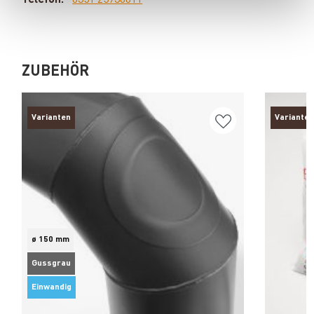
ZUBEHÖR
Varianten
Varianten
ø 150 mm
Gussgrau
Einwandig
Produkt ansehen