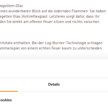
iegeltem Glas
 einen wunderbaren Blick auf die lodernden Flammen. Sie haben
lten Glas (Antireflexglas). Letzteres sorgt dafür, dass Ihr
den Sie direkt am offenen Feuer sitzen und nichts zwischen
Imitate enthalten. Bei der Log-Burner-Technologie schlagen
Flammenspiel von einem echten Feuer kaum zu unterscheiden.
urde vorrangig für den Einsatz in Gaskaminen entwickelt und
. GV60 wird über Batterien betrieben. Sie erhalten bei uns
euersystems mit Strom.
Details
integrierter Thermostatfunktion. Mit der Fernbedienung
Cookies
höhe regulieren und auch die Temperatur und Betriebsdauer
Heizzeiten ganz nach Ihren individuellen Bedürfnissen. In