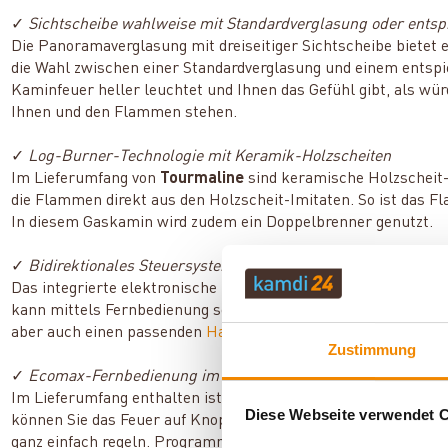
✓
Sichtscheibe wahlweise mit Standardverglasung oder entsp
Die Panoramaverglasung mit dreiseitiger Sichtscheibe bietet
die Wahl zwischen einer Standardverglasung und einem entspiege
Kaminfeuer heller leuchtet und Ihnen das Gefühl gibt, als wür
Ihnen und den Flammen stehen.
✓
Log-Burner-Technologie mit Keramik-Holzscheiten
Im Lieferumfang von
Tourmaline
sind keramische Holzscheit-
die Flammen direkt aus den Holzscheit-Imitaten. So ist das 
In diesem Gaskamin wird zudem ein Doppelbrenner genutzt.
✓
Bidirektionales Steuersystem GV60
Das integrierte elektronische Zünd- und Steuersystem GV60 w
kann mittels Fernbedienung sowie myfire App gesteuert werden
aber auch einen passenden
Hauptadapter
zum Betrieb des St
Zustimmung
✓
Ecomax-Fernbedienung im Lieferumfang
Im Lieferumfang enthalten ist die Fernbedienung Ecomax mit 
Diese Webseite verwendet 
können Sie das Feuer auf Knopfdruck entfachen, die Flammen
ganz einfach regeln. Programmieren Sie außerdem festgelegte 