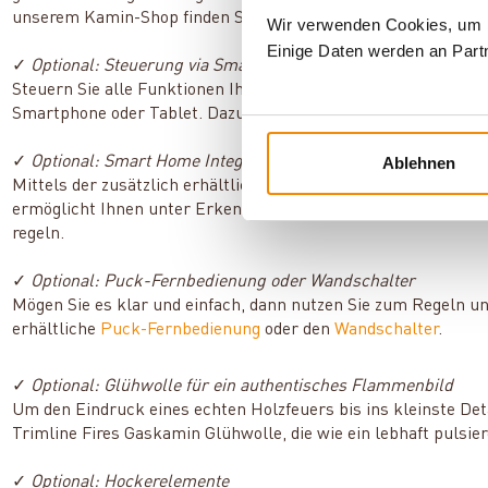
unserem Kamin-Shop finden Sie zudem die passende
Wandhal
Wir verwenden Cookies, um In
Einige Daten werden an Partn
✓
Optional: Steuerung via Smartphone und Tablet
Steuern Sie alle Funktionen Ihres Gaskamins über die kostenl
Smartphone oder Tablet. Dazu benötigen Sie das optional erhä
✓
Optional: Smart Home Integration
Ablehnen
Mittels der zusätzlich erhältlichen
Domotica-Verbindung
integ
ermöglicht Ihnen unter Erkennung der Anwesenheit von Pers
regeln.
✓
Optional: Puck-Fernbedienung oder Wandschalter
Mögen Sie es klar und einfach, dann nutzen Sie zum Regeln u
erhältliche
Puck-Fernbedienung
oder den
Wandschalter
.
✓
Optional: Glühwolle für ein authentisches Flammenbild
Um den Eindruck eines echten Holzfeuers bis ins kleinste Deta
Trimline Fires Gaskamin Glühwolle, die wie ein lebhaft pulsie
✓
Optional: Hockerelemente