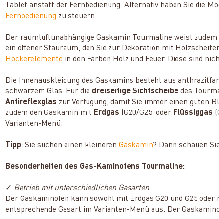
Tablet anstatt der Fernbedienung. Alternativ haben Sie die Mö
Fernbedienung
zu steuern.
Der raumluftunabhängige Gaskamin Tourmaline weist zudem ei
ein offener Stauraum, den Sie zur Dekoration mit Holzscheite
Hockerelemente
in den Farben Holz und Feuer. Diese sind nich
Die Innenauskleidung des Gaskamins besteht aus anthrazitfar
schwarzem Glas. Für die
dreiseitige Sichtscheibe
des Tourma
Antireflexglas
zur Verfügung, damit Sie immer einen guten Bl
zudem den Gaskamin mit
Erdgas
(G20/G25) oder
Flüssiggas
(
Varianten-Menü.
Tipp:
Sie suchen einen kleineren
Gaskamin
? Dann schauen Si
Besonderheiten des Gas-Kaminofens Tourmaline:
✓
Betrieb mit unterschiedlichen Gasarten
Der Gaskaminofen kann sowohl mit Erdgas G20 und G25 oder m
entsprechende Gasart im Varianten-Menü aus. Der Gaskaminofen