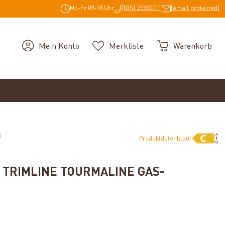
Mo-Fr 09-18 Uhr
0351 25930011
[email protected]
Mein Konto
Merkliste
Warenkorb
S
Produktdatenblatt
S TRIMLINE TOURMALINE GAS-