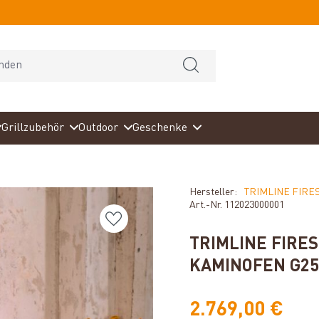
Grillzubehör
Outdoor
Geschenke
Hersteller:
TRIMLINE FIRE
Art.-Nr.
112023000001
TRIMLINE FIRE
KAMINOFEN G25
2.769,00 €