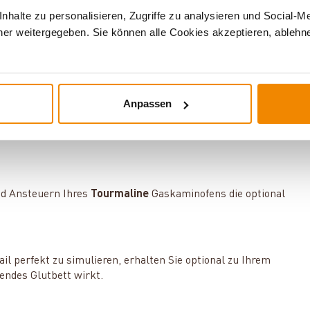
terung
für Ihre Fernbedienung.
halte zu personalisieren, Zugriffe zu analysieren und Social-M
er weitergegeben. Sie können alle Cookies akzeptieren, ablehne
ose myfire App (iOS / Android) ganz bequem mit Ihrem
ltliche
WiFi-Set für GV60
.
Anpassen
rieren Sie den Gaskamin in Ihr Smart Home System. Das
onen oder offen stehender Fenster die Raumtemperatur zu
nd Ansteuern Ihres
Tourmaline
Gaskaminofens die optional
il perfekt zu simulieren, erhalten Sie optional zu Ihrem
rendes Glutbett wirkt.