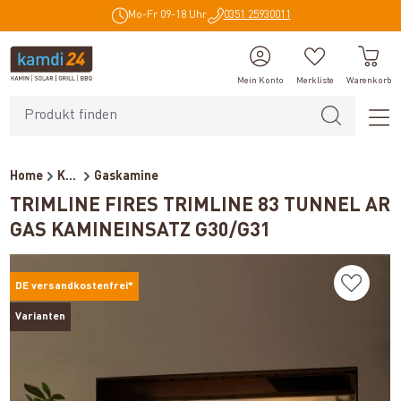
Mo-Fr 09-18 Uhr
0351 25930011
alt springen
Mein Konto
Merkliste
Warenkorb
Home
Kaminöfen
Gaskamine
TRIMLINE FIRES TRIMLINE 83 TUNNEL AR
GAS KAMINEINSATZ G30/G31
DE versandkostenfrei*
Varianten