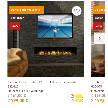
DE versandkostenfrei*
DE versa
Varianten
Varianten
-46%
-48%
Produkt ansehen
Trimline Fires Trimline 170 Front Gas Kamineinsatz
Trimline Fir
G20/G25
G20/G25
Lieferzeit: 1 bis 3 Werktage
Lieferzeit: 1
5.161,00 €
4.199,00
2.799,00 €
2.199,00