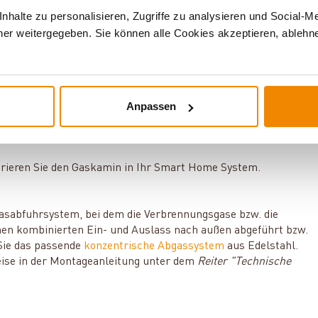
integrierter Thermostatfunktion. Mit dieser können Sie das
halte zu personalisieren, Zugriffe zu analysieren und Social-M
ieren und auch die Temperatur und Betriebsdauer ganz
er weitergegeben. Sie können alle Cookies akzeptieren, ablehne
 festgelegte Heizzeiten ganz nach Ihren individuellen
 passende
Wandhalterung
für die Fernbedienung.
ose myfire App (iOS / Android) ganz bequem mit Ihrem
Anpassen
ltliche
WiFi-Set für GV60
.
rieren Sie den Gaskamin in Ihr Smart Home System.
gasabfuhrsystem, bei dem die Verbrennungsgase bzw. die
nen kombinierten Ein- und Auslass nach außen abgeführt bzw.
Sie das passende
konzentrische Abgassystem
aus Edelstahl.
weise in der Montageanleitung unter dem
Reiter "Technische