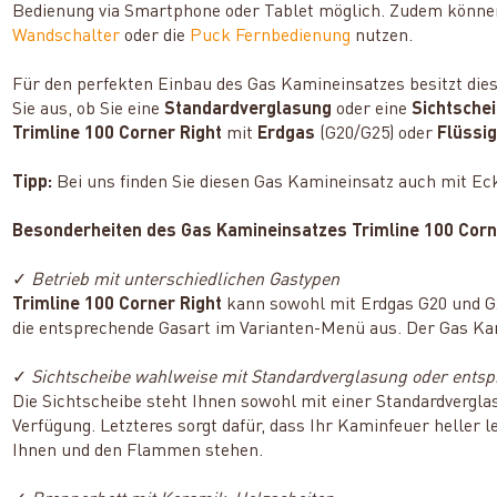
Bedienung via Smartphone oder Tablet möglich. Zudem können
Wandschalter
oder die
Puck Fernbedienung
nutzen.
Für den perfekten Einbau des Gas Kamineinsatzes besitzt die
Sie aus, ob Sie eine
Standardverglasung
oder eine
Sichtschei
Trimline 100 Corner Right
mit
Erdgas
(G20/G25) oder
Flüssi
Tipp:
Bei uns finden Sie diesen Gas Kamineinsatz auch mit Ec
Besonderheiten des Gas Kamineinsatzes Trimline 100 Corne
✓
Betrieb mit unterschiedlichen Gastypen
Trimline 100 Corner Right
kann sowohl mit Erdgas G20 und G
die entsprechende Gasart im Varianten-Menü aus. Der Gas Kami
✓
Sichtscheibe wahlweise mit Standardverglasung oder entsp
Die Sichtscheibe steht Ihnen sowohl mit einer Standardverglas
Verfügung. Letzteres sorgt dafür, dass Ihr Kaminfeuer heller 
Ihnen und den Flammen stehen.