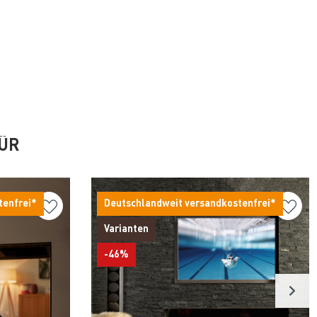
FÜR
tenfrei*
Deutschlandweit versandkostenfrei*
Varianten
-46%