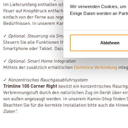
Im Lieferumfang enthalten ist die Fernbedienung Ecomax mit 
Wir verwenden Cookies, um In
Feuer auf Knopfdruck entfachen sowie die Flammenhöhe regul
Einige Daten werden an Partn
einfach von der Ferne aus regeln. Programmieren Sie außerdem
Bedürfnissen. In unserem Kamin-Shop finden Sie zudem eine
✓
Optional: Steuerung via Smartphone und Tablet
Steuern Sie alle Funktionen Ihres Gaskamins über die kostenl
Ablehnen
Smartphone oder Tablet. Dazu benötigen Sie das optional erhä
✓
Optional: Smart Home Integration
Mittels der zusätzlich erhältlichen
Domotica-Verbindung
integ
✓
Konzentrisches
Rauchgasabfuhrsystem
Trimline 100 Corner Right
besitzt ein konzentrisches Rauch
Verbrennungsluft durch den natürlichen Zug im Gerät über ei
von außen angesaugt werden. In unserem Kamin-Shop finden 
Beachten Sie für die korrekte Installation bitte auch die Hin
Daten"
.