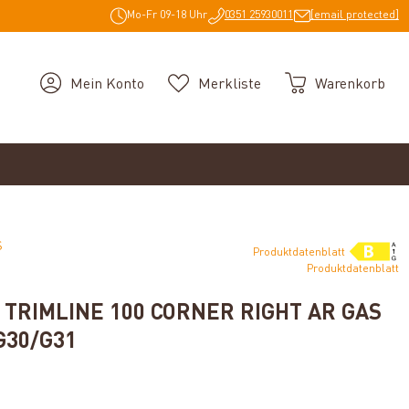
Mo-Fr 09-18 Uhr
0351 25930011
[email protected]
Mein Konto
Merkliste
Warenkorb
S
Produktdatenblatt
Produktdatenblatt
 TRIMLINE 100 CORNER RIGHT AR GAS
G30/G31