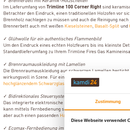
✓
Brennerbett mit Keramik-Holzscheiten
Im Lieferumfang von
Trimline 100 Corner Right
sind keramisc
Betrachter den Eindruck, einen traditionellen Holzofen vor sic
Brennholz nachlegen zu müssen und auch die Reinigung nach j
Brennerbett auch mit weißen
Kieselsteinen
,
Basalt-Split
und
✓
Glühwolle für ein authentisches Flammenbild
Um den Eindruck eines echten Holzfeuers bis ins kleinste Deta
Standardlieferumfang zu Ihrem Trimline Fires Gas Kamineinsatz
✓
Brennraumauskleidung mit Lamellen
Die Brennraumauskleidung aus schwarzen Lamellen besticht d
wirkungsvoll in Szene. Für einen noch eleganteren Auftritt ste
hochglänzendem Schwarzglas
zur Verfügung.
✓
Bidirektionales Steuersystem GV60
Zustimmung
Das integrierte elektronische Zünd- und Steuersystem GV60 w
kann mittels Fernbedienung sowie myfire App gesteuert werden
aber auch einen passenden
Hauptadapter
zum Betrieb des St
Diese Webseite verwendet 
✓
Ecomax-Fernbedienung im Lieferumfang