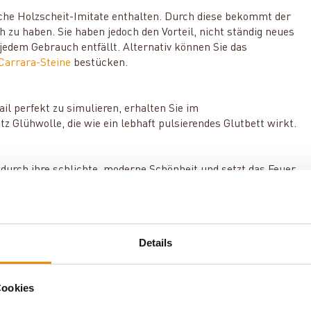
he Holzscheit-Imitate enthalten. Durch diese bekommt der
h zu haben. Sie haben jedoch den Vorteil, nicht ständig neues
edem Gebrauch entfällt. Alternativ können Sie das
Carrara-Steine
bestücken.
il perfekt zu simulieren, erhalten Sie im
 Glühwolle, die wie ein lebhaft pulsierendes Glutbett wirkt.
urch ihre schlichte, moderne Schönheit und setzt das Feuer
ht Ihnen aber auch die optional erhältliche
Rückwand aus
Details
urde vorrangig für den Einsatz in Gaskaminen entwickelt und
. GV60 wird über Batterien betrieben. Sie erhalten bei uns
euersystems mit Strom.
Cookies