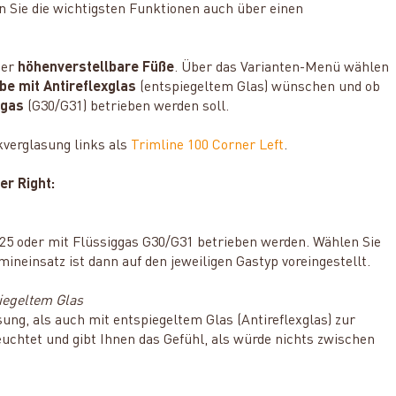
 Sie die wichtigsten Funktionen auch über einen
ser
höhenverstellbare Füße
. Über das Varianten-Menü wählen
be mit Antireflexglas
(entspiegeltem Glas) wünschen und ob
ggas
(G30/G31) betrieben werden soll.
kverglasung links als
Trimline 100 Corner Left
.
r Right:
25 oder mit Flüssiggas G30/G31 betrieben werden. Wählen Sie
neinsatz ist dann auf den jeweiligen Gastyp voreingestellt.
iegeltem Glas
ung, als auch mit entspiegeltem Glas (Antireflexglas) zur
leuchtet und gibt Ihnen das Gefühl, als würde nichts zwischen