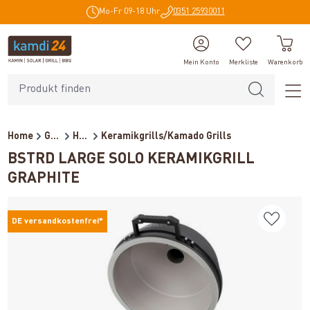
Mo-Fr 09-18 Uhr
0351 25930011
alt springen
Mein Konto
Merkliste
Warenkorb
Home
Grills
Holzkohlegrills
Keramikgrills/Kamado Grills
BSTRD LARGE SOLO KERAMIKGRILL
GRAPHITE
DE versandkostenfrei*