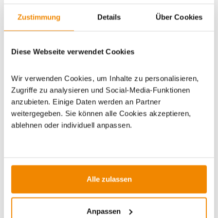
Zustimmung
Details
Über Cookies
Artikeldatenblatt drucken
Frage zum Artikel
Diese Webseite verwendet Cookies
Dieses Produkt finden Sie unter:
Grills
|
Holzkohlegrills
|
Wir verwenden Cookies, um Inhalte zu personalisieren,
Keramikgrills/Kamado Grills
|
Holzkohle Gartengrills
|
Zugriffe zu analysieren und Social-Media-Funktionen
Gartengrills
anzubieten. Einige Daten werden an Partner
weitergegeben. Sie können alle Cookies akzeptieren,
ablehnen oder individuell anpassen.
ZUBEHÖR
Alle zulassen
Anpassen