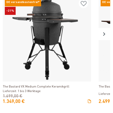
DE versandkostenfrei*
DE ver
-21%
Produkt ansehen
The Bastard VX Medium Complete Keramikgrill
The Basta
Lieferzeit: 1 bis 3 Werktage
Lieferzeit
1.699,00 €
1.349,00 €
2.499,